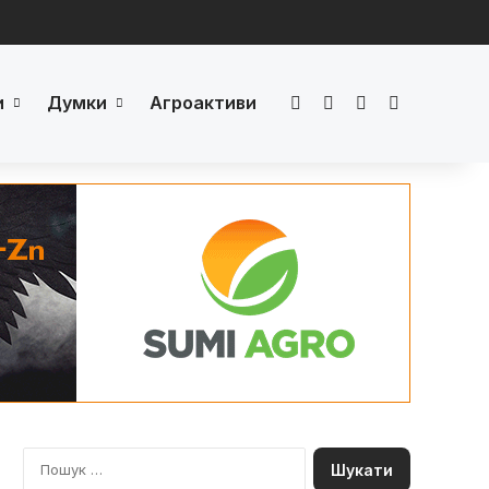
и
Думки
Агроактиви
Facebook
LinkedIn
YouTube
Телеграм
П
о