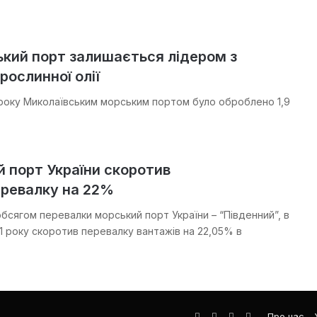
ький порт залишається лідером з
рослинної олії
року Миколаївським морським портом було оброблено 1,9
 порт України скоротив
ревалку на 22%
обсягом перевалки морський порт України – “Південний”, в
21 року скоротив перевалку вантажів на 22,05% в
Facebook
LinkedIn
YouTube
Телеграма
Про нас