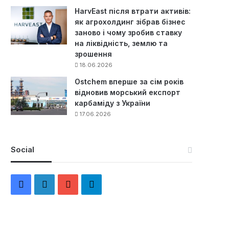
HarvEast після втрати активів:
як агрохолдинг зібрав бізнес
заново і чому зробив ставку
на ліквідність, землю та
зрошення
18.06.2026
Ostchem вперше за сім років
відновив морський експорт
карбаміду з України
17.06.2026
Social
F
L
Y
Т
a
i
o
е
c
n
u
л