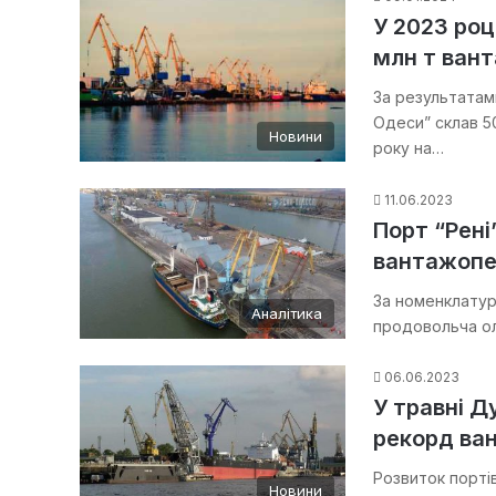
У 2023 роц
млн т вант
За результатам
Одеси” склав 5
Новини
року на…
11.06.2023
Порт “Рені
вантажопе
За номенклатуро
Аналітика
продовольча ол
06.06.2023
У травні Д
рекорд ва
Розвиток порті
Новини