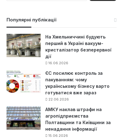
ш
у
к
Популярні публікації
:
На Хмельниччині будують
перший в Україні вакуум-
кристалізатор безперервної
дії
16.06.2026
ЄС посилює контроль за
пакуванням: чому
українському бізнесу варто
готуватися вже зараз
22.06.2026
АМКУ наклав штрафи на
агропідприємства
Полтавщини та Київщини за
ненадання інформації
15.06.2026