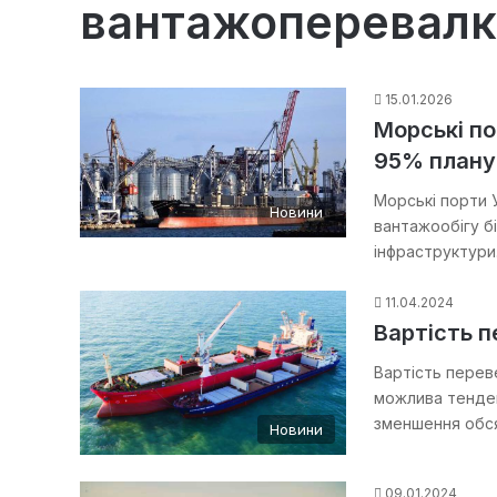
вантажоперевалк
15.01.2026
Морські по
95% плану
Морські порти У
Новини
вантажообігу б
інфраструктур
11.04.2024
Вартість 
Вартість перев
можлива тенден
зменшення обс
Новини
09.01.2024