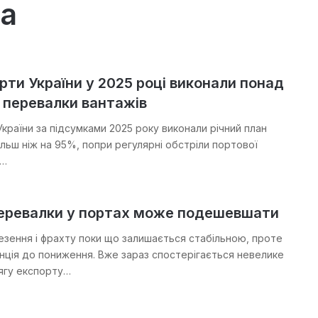
а
рти України у 2025 році виконали понад
 перевалки вантажів
країни за підсумками 2025 року виконали річний план
ільш ніж на 95%, попри регулярні обстріли портової
и…
перевалки у портах може подешевшати
езення і фрахту поки що залишається стабільною, проте
ція до пониження. Вже зараз спостерігається невелике
ягу експорту…