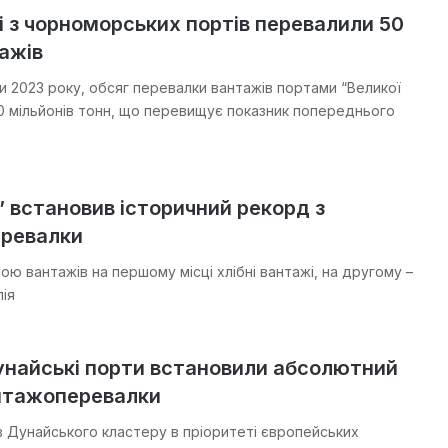
і з чорноморських портів перевалили 50
ажів
и 2023 року, обсяг перевалки вантажів портами “Великої
0 мільйонів тонн, що перевищує показник попереднього
” встановив історичний рекорд з
ревалки
ю вантажів на першому місці хлібні вантажі, на другому –
ія
унайські порти встановили абсолютний
нтажоперевалки
в Дунайського кластеру в пріоритеті європейських