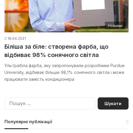
Новини
18.04.2021
Біліша за біле: створена фарба, що
відбиває 98% сонячного світла
Ультрабіла фарба, яку запропонували розробники Purdue
University, відбиває більше 98,1% сонячного світла і може
працювати замість кондиціонера
П
о
ш
у
Популярні публікації
к
: