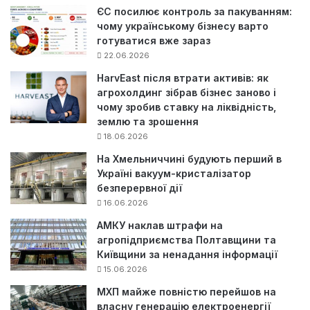
ЄС посилює контроль за пакуванням:
чому українському бізнесу варто
готуватися вже зараз
22.06.2026
HarvEast після втрати активів: як
агрохолдинг зібрав бізнес заново і
чому зробив ставку на ліквідність,
землю та зрошення
18.06.2026
На Хмельниччині будують перший в
Україні вакуум-кристалізатор
безперервної дії
16.06.2026
АМКУ наклав штрафи на
агропідприємства Полтавщини та
Київщини за ненадання інформації
15.06.2026
МХП майже повністю перейшов на
власну генерацію електроенергії