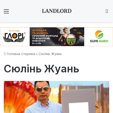
Меню
Ш
Головна сторінка
>
Сюлінь Жуань
Сюлінь Жуань