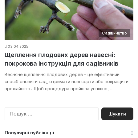
Садівництво
03.04.2025
Щеплення плодових дерев навесні:
покрокова інструкція для садівників
Весняне щеплення плодових дерев – це ефективний
спосіб оновити сад, отримати нові сорти або покращити
врожайність. Щоб процедура пройшла успішно,…
П
о
ш
у
Популярні публікації
к