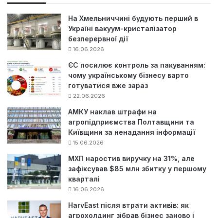
:
На Хмельниччині будують перший в
Україні вакуум-кристалізатор
безперервної дії
16.06.2026
ЄС посилює контроль за пакуванням:
чому українському бізнесу варто
готуватися вже зараз
22.06.2026
АМКУ наклав штрафи на
агропідприємства Полтавщини та
Київщини за ненадання інформації
15.06.2026
МХП наростив виручку на 31%, але
зафіксував $85 млн збитку у першому
кварталі
16.06.2026
HarvEast після втрати активів: як
агрохолдинг зібрав бізнес заново і