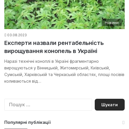
Новини
03.08.2023
Експерти назвали рентабельність
вирощування конопель в Україні
Наразі технічні коноплі в Україні фрагментарно
вирощуються у Вінницькій, Житомирській, Київській,
Сумській, Харківській та Черкаській областях, площі посівів
коливаються від…
П
о
ш
у
Популярні публікації
к