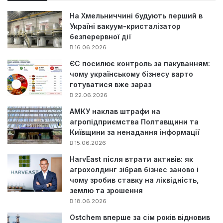
:
На Хмельниччині будують перший в
Україні вакуум-кристалізатор
безперервної дії
16.06.2026
ЄС посилює контроль за пакуванням:
чому українському бізнесу варто
готуватися вже зараз
22.06.2026
АМКУ наклав штрафи на
агропідприємства Полтавщини та
Київщини за ненадання інформації
15.06.2026
HarvEast після втрати активів: як
агрохолдинг зібрав бізнес заново і
чому зробив ставку на ліквідність,
землю та зрошення
18.06.2026
Ostchem вперше за сім років відновив