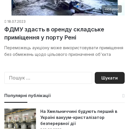
Новини
18.07.2023
ФДМУ здасть в оренду складське
приміщення у порту Рені
Переможець аукціону може використовувати приміщення
без обмежень щодо цільового призначення об'єкта
П
о
ш
у
Популярні публікації
к
:
На Хмельниччині будують перший в
Україні вакуум-кристалізатор
безперервної дії