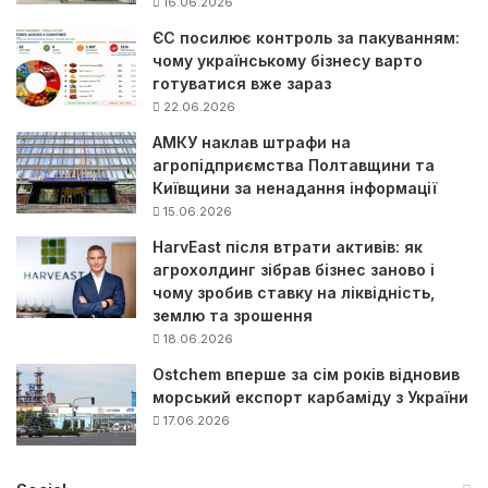
16.06.2026
ЄС посилює контроль за пакуванням:
чому українському бізнесу варто
готуватися вже зараз
22.06.2026
АМКУ наклав штрафи на
агропідприємства Полтавщини та
Київщини за ненадання інформації
15.06.2026
HarvEast після втрати активів: як
агрохолдинг зібрав бізнес заново і
чому зробив ставку на ліквідність,
землю та зрошення
18.06.2026
Ostchem вперше за сім років відновив
морський експорт карбаміду з України
17.06.2026