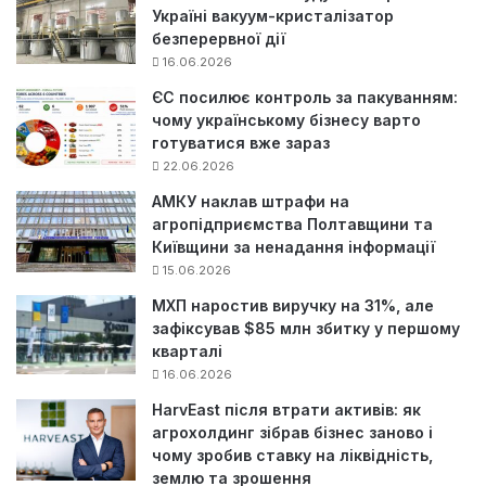
Україні вакуум-кристалізатор
безперервної дії
16.06.2026
ЄС посилює контроль за пакуванням:
чому українському бізнесу варто
готуватися вже зараз
22.06.2026
АМКУ наклав штрафи на
агропідприємства Полтавщини та
Київщини за ненадання інформації
15.06.2026
МХП наростив виручку на 31%, але
зафіксував $85 млн збитку у першому
кварталі
16.06.2026
HarvEast після втрати активів: як
агрохолдинг зібрав бізнес заново і
чому зробив ставку на ліквідність,
землю та зрошення