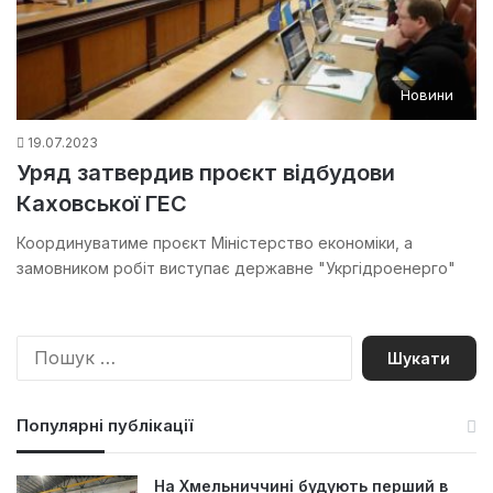
Новини
19.07.2023
Уряд затвердив проєкт відбудови
Каховської ГЕС
Координуватиме проєкт Міністерство економіки, а
замовником робіт виступає державне "Укргідроенерго"
П
о
ш
у
Популярні публікації
к
:
На Хмельниччині будують перший в