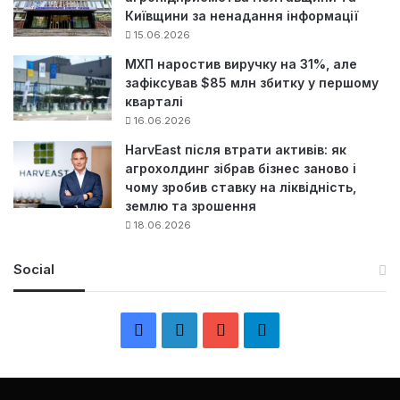
Київщини за ненадання інформації
15.06.2026
МХП наростив виручку на 31%, але
зафіксував $85 млн збитку у першому
кварталі
16.06.2026
HarvEast після втрати активів: як
агрохолдинг зібрав бізнес заново і
чому зробив ставку на ліквідність,
землю та зрошення
18.06.2026
Social
F
L
Y
Т
a
i
o
е