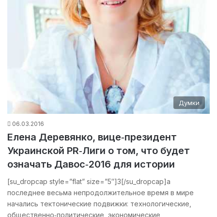
Думки
06.03.2016
Елена Деревянко, вице‑президент
Украинской PR‑Лиги о том, что будет
означать Давос‑2016 для истории
[su_dropcap style=”flat” size=”5″]З[/su_dropcap]а
последнее весьма непродолжительное время в мире
начались тектонические подвижки: технологические,
общественно‑политические, экономические,