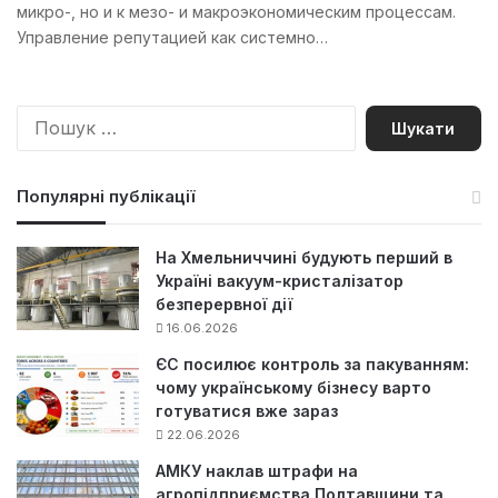
микро-, но и к мезо- и макроэкономическим процессам.
Управление репутацией как системно…
П
о
ш
у
Популярні публікації
к
:
На Хмельниччині будують перший в
Україні вакуум-кристалізатор
безперервної дії
16.06.2026
ЄС посилює контроль за пакуванням:
чому українському бізнесу варто
готуватися вже зараз
22.06.2026
АМКУ наклав штрафи на
агропідприємства Полтавщини та