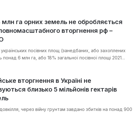
4 млн га орних земель не обробляється
 повномасштабного вторгнення рф –
МО
и українських посівних площ (занедбаних, або захоплених
 понад 6 млн га, або 18% загальної посівної площі 2021…
йське вторгнення в Україні не
уються близько 5 мільйонів гектарів
ель
довкілля, через війну грунтам завдано збитків на понад 900