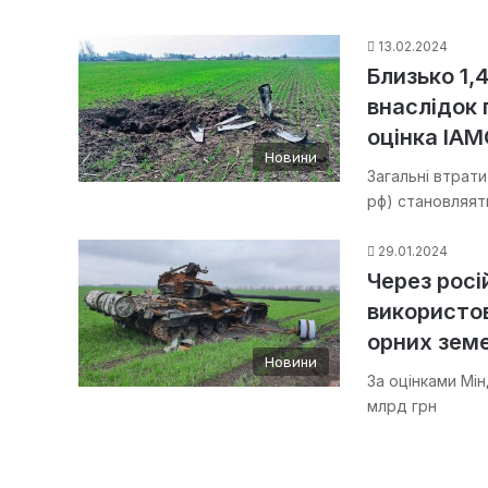
13.02.2024
Близько 1,
внаслідок
оцінка ІА
Новини
Загальні втрат
рф) становляять
29.01.2024
Через росі
використов
орних зем
Новини
За оцінками Мін
млрд грн