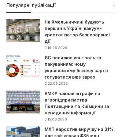
к
Популярні публікації
:
На Хмельниччині будують
перший в Україні вакуум-
кристалізатор безперервної
дії
16.06.2026
ЄС посилює контроль за
пакуванням: чому
українському бізнесу варто
готуватися вже зараз
22.06.2026
АМКУ наклав штрафи на
агропідприємства
Полтавщини та Київщини за
ненадання інформації
15.06.2026
МХП наростив виручку на 31%,
але зафіксував $85 млн