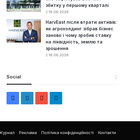
збитку у першому кварталі
16.06.2026
HarvEast після втрати активів:
як агрохолдинг зібрав бізнес
заново і чому зробив ставку
на ліквідність, землю та
зрошення
18.06.2026
Social
F
L
Y
Т
a
i
o
е
c
n
u
л
Журнал
Реклама
Політика конфіденційності
Контакти
e
k
T
е