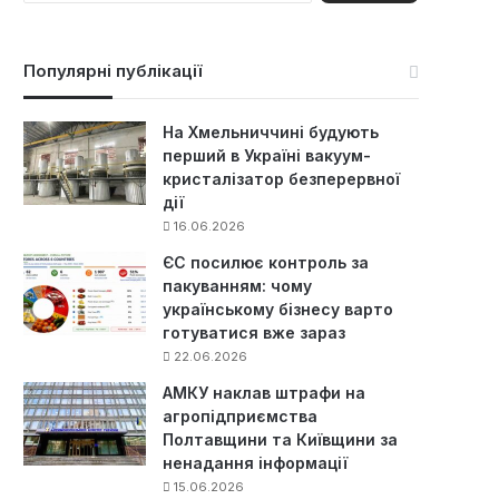
ш
у
к
Популярні публікації
:
На Хмельниччині будують
перший в Україні вакуум-
кристалізатор безперервної
дії
16.06.2026
ЄС посилює контроль за
пакуванням: чому
українському бізнесу варто
готуватися вже зараз
22.06.2026
АМКУ наклав штрафи на
агропідприємства
Полтавщини та Київщини за
ненадання інформації
15.06.2026