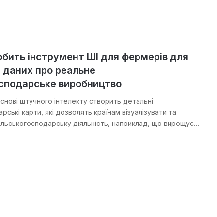
обить інструмент ШІ для фермерів для
 даних про реальне
осподарське виробництво
основі штучного інтелекту створить детальні
рські карти, які дозволять країнам візуалізувати та
ільськогосподарську діяльність, наприклад, що вирощує…