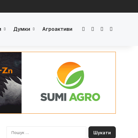
и
Думки
Агроактиви
Facebook
LinkedIn
YouTube
Телеграм
П
о