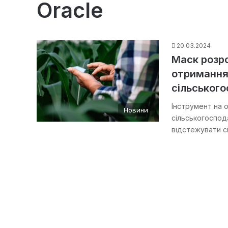
Oracle
20.03.2024
Маск розр
отримання
сільськог
Інструмент на 
Новини
сільськогоспода
відстежувати с