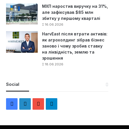
МХП наростив виручку на 31%,
але зафіксував $85 млн
збитку у першому кварталі
16.06.2026
HarvEast після втрати активів:
як агрохолдинг зібрав бізнес
заново і чому зробив ставку
на ліквідність, землю та
зрошення
18.06.2026
Social
F
L
Y
Т
a
i
o
е
c
n
u
л