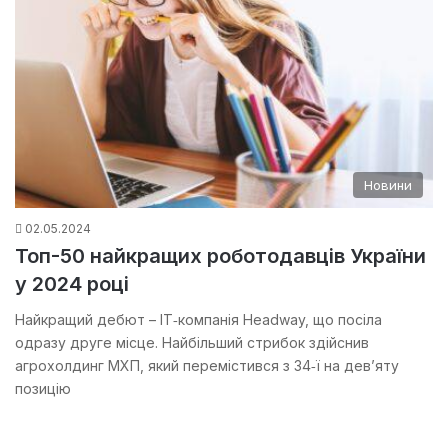
Новини
02.05.2024
Топ-50 найкращих роботодавців України
у 2024 році
Найкращий дебют – IT‐компанія Headway, що посіла
одразу друге місце. Найбільший стрибок здійснив
агрохолдинг МХП, який перемістився з 34‐ї на девʼяту
позицію