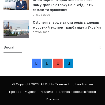
чому зробив ставку на ліквідність,
землю та зрошення
18.06.2026
Ostchem вперше за сім років відновив
морський експорт карбаміду з України
17.06.2026
Social
F
L
Y
Т
a
i
o
е
c
n
u
л
© Copyright 2026, All Rights Reserved |
Landlord.ua
e
k
T
е
Про нас
Журнал
Реклама
Політика конфіденційності
Контакти
b
e
u
г