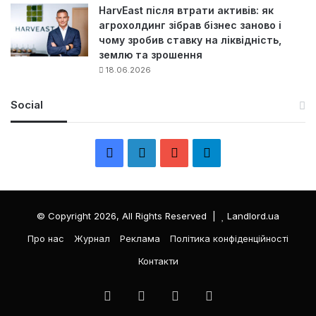
HarvEast після втрати активів: як
агрохолдинг зібрав бізнес заново і
чому зробив ставку на ліквідність,
землю та зрошення
18.06.2026
Social
F
L
Y
Т
a
i
o
е
c
n
u
л
© Copyright 2026, All Rights Reserved |
Landlord.ua
e
k
T
е
Про нас
Журнал
Реклама
Політика конфіденційності
Контакти
b
e
u
г
o
d
b
р
Facebook
LinkedIn
YouTube
Телеграма