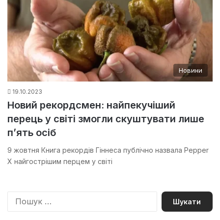
Новини
19.10.2023
Новий рекордсмен: найпекучіший
перець у світі змогли скуштувати лише
п’ять осіб
9 жовтня Книга рекордів Гіннеса публічно назвала Pepper
X найгострішим перцем у світі
П
о
ш