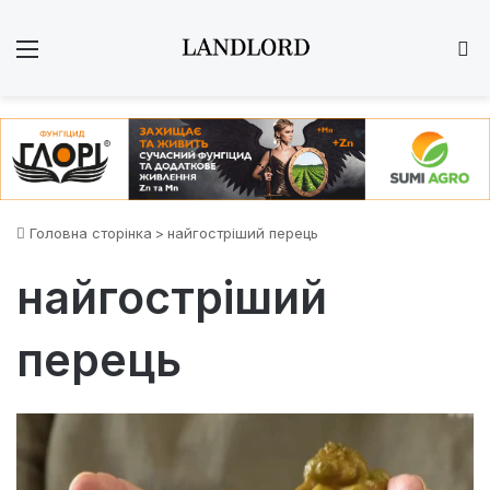
Меню
Ш
Головна сторінка
>
найгостріший перець
найгостріший
перець