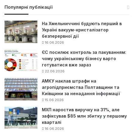
у
Популярні публікації
к
:
На Хмельниччині будують перший в
Україні вакуум-кристалізатор
безперервної дії
16.06.2026
ЄС посилює контроль за пакуванням:
чому українському бізнесу варто
готуватися вже зараз
22.06.2026
АМКУ наклав штрафи на
агропідприємства Полтавщини та
Київщини за ненадання інформації
15.06.2026
МХП наростив виручку на 31%, але
зафіксував $85 млн збитку у першому
кварталі
16.06.2026