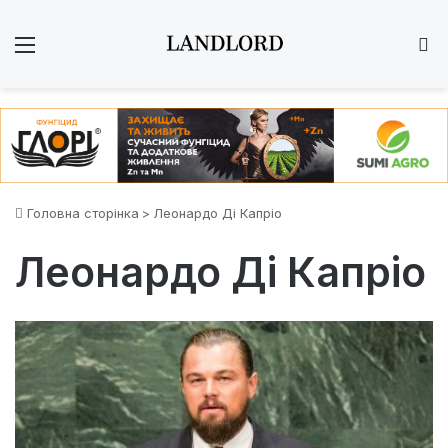
Меню
Ш
Головна сторінка
>
Леонардо Ді Капріо
Леонардо Ді Капріо