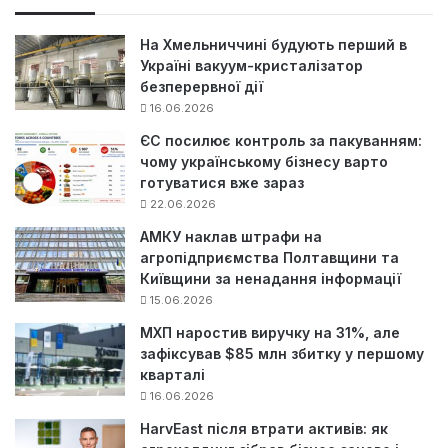
к
:
На Хмельниччині будують перший в
Україні вакуум-кристалізатор
безперервної дії
16.06.2026
ЄС посилює контроль за пакуванням:
чому українському бізнесу варто
готуватися вже зараз
22.06.2026
АМКУ наклав штрафи на
агропідприємства Полтавщини та
Київщини за ненадання інформації
15.06.2026
МХП наростив виручку на 31%, але
зафіксував $85 млн збитку у першому
кварталі
16.06.2026
HarvEast після втрати активів: як