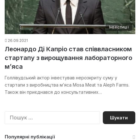
Інвестиції
26.09.2021
Леонардо Ді Капріо став співвласником
стартапу з вирощування лабораторного
м’яса
Голлівудський актор інвестував нерозкриту суму у
стартапи з виробництва м’яса Mosa Meat та Aleph Farms.
Також він приєднався до консультативних…
П
о
ш
у
Популярні публікації