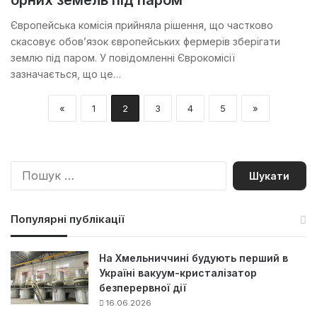
Європейська комісія прийняла рішення, що частково
скасовує обов’язок європейських фермерів зберігати
землю під паром. У повідомленні Єврокомісії
зазначається, що це…
«
1
2
3
4
5
»
П
о
ш
у
Популярні публікації
к
:
На Хмельниччині будують перший в
Україні вакуум-кристалізатор
безперервної дії
16.06.2026