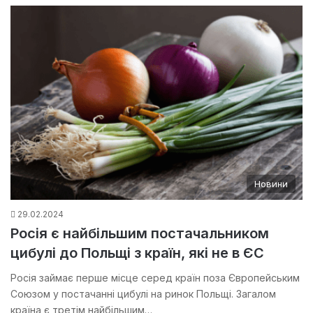
Новини
29.02.2024
Росія є найбільшим постачальником
цибулі до Польщі з країн, які не в ЄС
Росія займає перше місце серед країн поза Європейським
Союзом у постачанні цибулі на ринок Польщі. Загалом
країна є третім найбільшим…