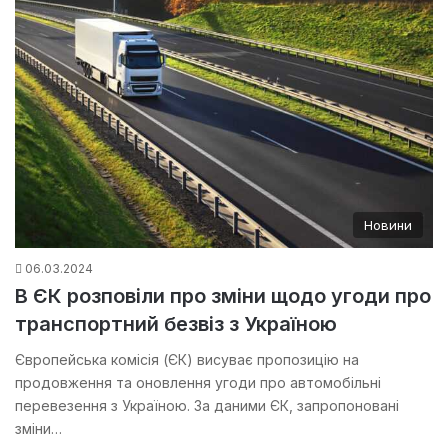
Новини
06.03.2024
В ЄК розповіли про зміни щодо угоди про
транспортний безвіз з Україною
Європейська комісія (ЄК) висуває пропозицію на
продовження та оновлення угоди про автомобільні
перевезення з Україною. За даними ЄК, запропоновані
зміни…