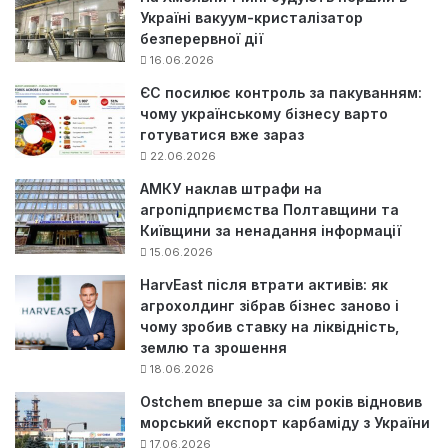
Україні вакуум-кристалізатор
безперервної дії
16.06.2026
ЄС посилює контроль за пакуванням:
чому українському бізнесу варто
готуватися вже зараз
22.06.2026
АМКУ наклав штрафи на
агропідприємства Полтавщини та
Київщини за ненадання інформації
15.06.2026
HarvEast після втрати активів: як
агрохолдинг зібрав бізнес заново і
чому зробив ставку на ліквідність,
землю та зрошення
18.06.2026
Ostchem вперше за сім років відновив
морський експорт карбаміду з України
17.06.2026