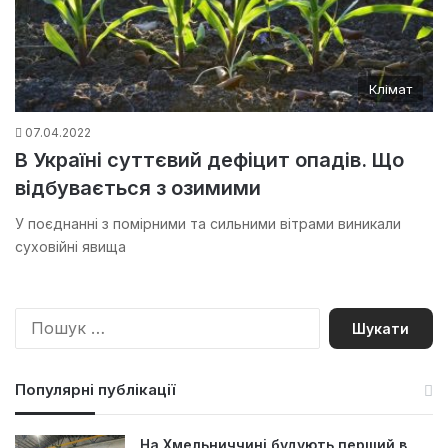
Клімат
07.04.2022
В Україні суттєвий дефіцит опадів. Що
відбувається з озимими
У поєднанні з помірними та сильними вітрами виникали
суховійні явища
П
о
ш
у
Популярні публікації
к
:
На Хмельниччині будують перший в