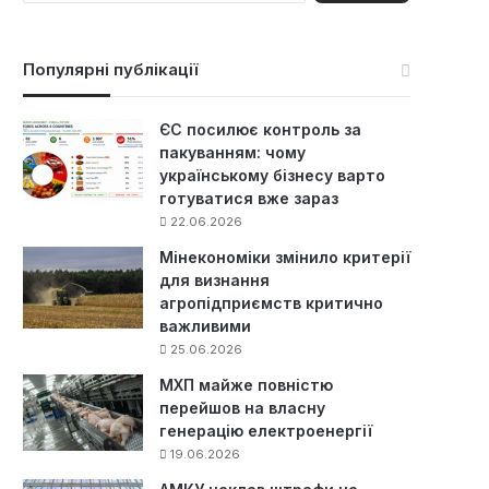
ш
у
к
Популярні публікації
:
ЄС посилює контроль за
пакуванням: чому
українському бізнесу варто
готуватися вже зараз
22.06.2026
Мінекономіки змінило критерії
для визнання
агропідприємств критично
важливими
25.06.2026
МХП майже повністю
перейшов на власну
генерацію електроенергії
19.06.2026