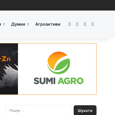
и
Думки
Агроактиви
Facebook
LinkedIn
YouTube
Телеграм
П
о