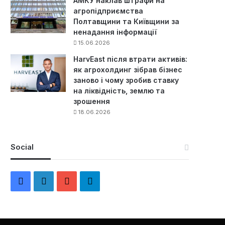
АМКУ наклав штрафи на
агропідприємства
Полтавщини та Київщини за
ненадання інформації
15.06.2026
HarvEast після втрати активів:
як агрохолдинг зібрав бізнес
заново і чому зробив ставку
на ліквідність, землю та
зрошення
18.06.2026
Social
F
L
Y
Т
a
i
o
е
c
n
u
л