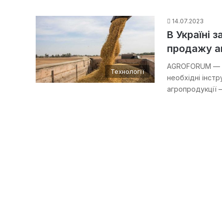
14.07.2023
В Україні 
продажу а
AGROFORUM — це
Технології
необхідні інст
агропродукції —