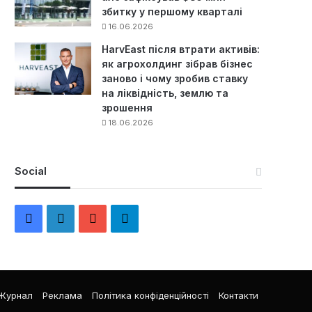
збитку у першому кварталі
16.06.2026
HarvEast після втрати активів:
як агрохолдинг зібрав бізнес
заново і чому зробив ставку
на ліквідність, землю та
зрошення
18.06.2026
Social
F
L
Y
Т
a
i
o
е
c
n
u
л
Журнал
Реклама
Політика конфіденційності
Контакти
e
k
T
е