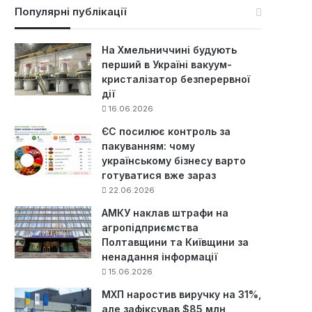
к
Популярні публікації
:
На Хмельниччині будують
перший в Україні вакуум-
кристалізатор безперервної
дії
16.06.2026
ЄС посилює контроль за
пакуванням: чому
українському бізнесу варто
готуватися вже зараз
22.06.2026
АМКУ наклав штрафи на
агропідприємства
Полтавщини та Київщини за
ненадання інформації
15.06.2026
МХП наростив виручку на 31%,
але зафіксував $85 млн