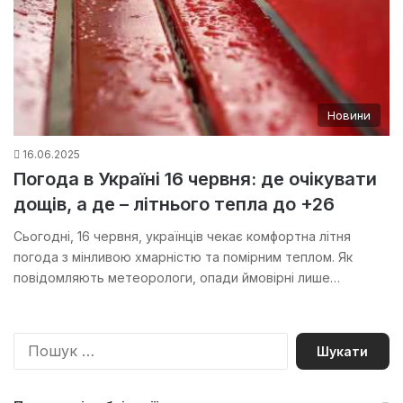
Новини
16.06.2025
Погода в Україні 16 червня: де очікувати
дощів, а де – літнього тепла до +26
Сьогодні, 16 червня, українців чекає комфортна літня
погода з мінливою хмарністю та помірним теплом. Як
повідомляють метеорологи, опади ймовірні лише…
П
о
ш
у