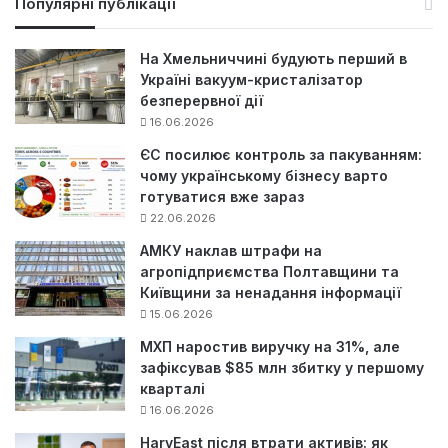
Популярні публікації
к
:
На Хмельниччині будують перший в
Україні вакуум-кристалізатор
безперервної дії
16.06.2026
ЄС посилює контроль за пакуванням:
чому українському бізнесу варто
готуватися вже зараз
22.06.2026
АМКУ наклав штрафи на
агропідприємства Полтавщини та
Київщини за ненадання інформації
15.06.2026
МХП наростив виручку на 31%, але
зафіксував $85 млн збитку у першому
кварталі
16.06.2026
HarvEast після втрати активів: як