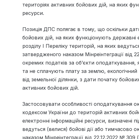
територіях активних бойових дій, на яких фу
ресурси.
Позиція ДПС полягає в тому, що оскільки дат
бойових дій, на яких функціонують державні е
розділу І Переліку територій, на яких ведутьс
затвердженого наказом Мінреінтеграції від 22
окремих податків за об’єкти оподаткування, 
та не сплачують плату за землю, екологічний
від земельної ділянки, з дати початку бойови
активних бойових дій.
Застосовувати особливості оподаткування о
кодексом України до територій активних бой
електронні інформаційні ресурси, визначені пі
ведуться (велися) бойові дії або тимчасово
наказом Мінреінтеграції від 22.12.2022 № 309 