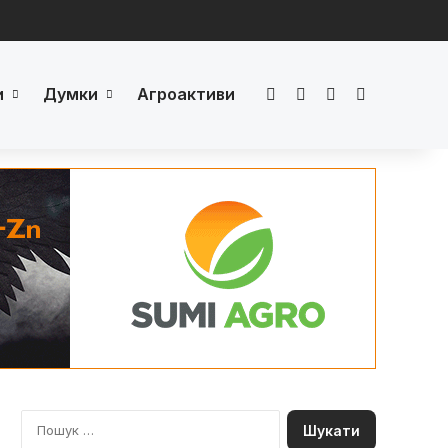
и
Думки
Агроактиви
Facebook
LinkedIn
YouTube
Телеграм
П
о