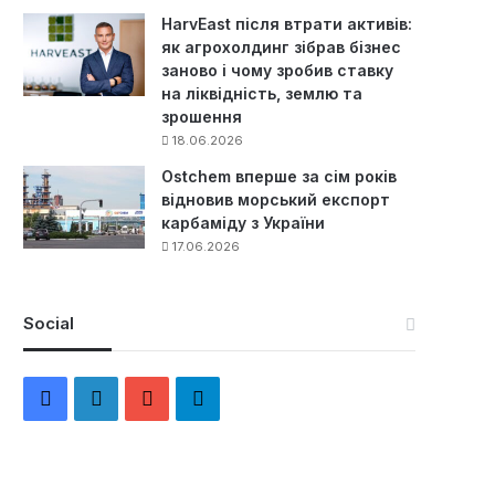
HarvEast після втрати активів:
як агрохолдинг зібрав бізнес
заново і чому зробив ставку
на ліквідність, землю та
зрошення
18.06.2026
Ostchem вперше за сім років
відновив морський експорт
карбаміду з України
17.06.2026
Social
F
L
Y
Т
a
i
o
е
c
n
u
л