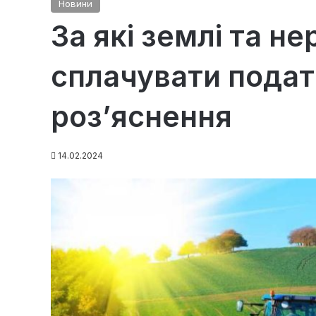
Новини
За які землі та н
сплачувати подат
роз’яснення
14.02.2024