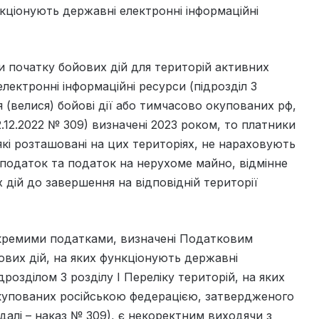
нкціонують державні електронні інформаційні
и початку бойових дій для територій активних
лектронні інформаційні ресурси (підрозділ 3
я (велися) бойові дії або тимчасово окупованих рф,
.12.2022 № 309) визначені 2023 роком, то платники
які розташовані на цих територіях, не нараховують
 податок та податок на нерухоме майно, відмінне
х дій до завершення на відповідній території
кремими податками, визначені Податковим
ових дій, на яких функціонують державні
дрозділом 3 розділу І Переліку територій, на яких
 окупованих російською федерацією, затвердженого
(далі – наказ № 309), є некоректним виходячи з