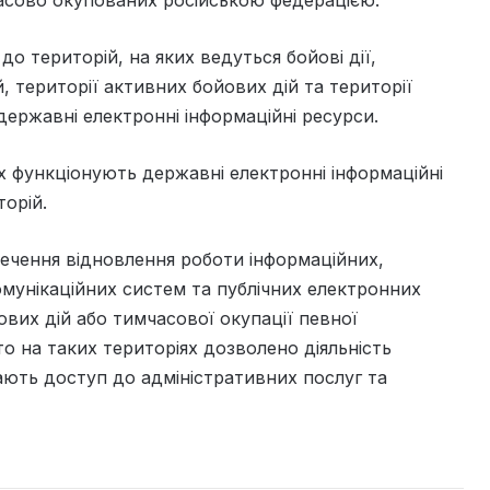
мчасово окупованих російською федерацією.
 територій, на яких ведуться бойові дії,
 території активних бойових дій та території
державні електронні інформаційні ресурси.
их функціонують державні електронні інформаційні
торій.
ечення відновлення роботи інформаційних,
омунікаційних систем та публічних електронних
вих дій або тимчасової окупації певної
о на таких територіях дозволено діяльність
мають доступ до адміністративних послуг та