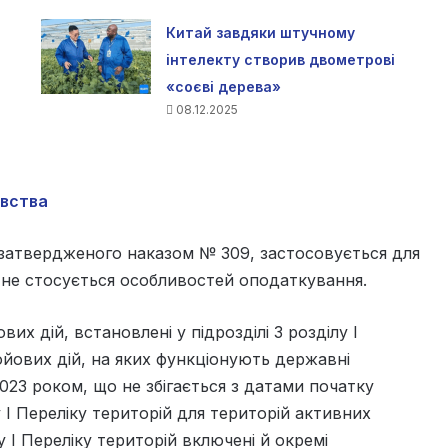
Китай завдяки штучному
інтелекту створив двометрові
«соєві дерева»
08.12.2025
вства
й, затвердженого наказом № 309, застосовується для
і не стосується особливостей оподаткування.
х дій, встановлені у підрозділі 3 розділу І
ойових дій, на яких функціонують державні
023 роком, що не збігається з датами початку
у І Переліку територій для територій активних
у І Переліку територій включені й окремі