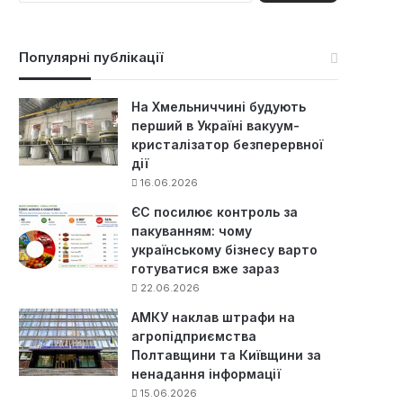
ш
у
к
Популярні публікації
:
На Хмельниччині будують
перший в Україні вакуум-
кристалізатор безперервної
дії
16.06.2026
ЄС посилює контроль за
пакуванням: чому
українському бізнесу варто
готуватися вже зараз
22.06.2026
АМКУ наклав штрафи на
агропідприємства
Полтавщини та Київщини за
ненадання інформації
15.06.2026