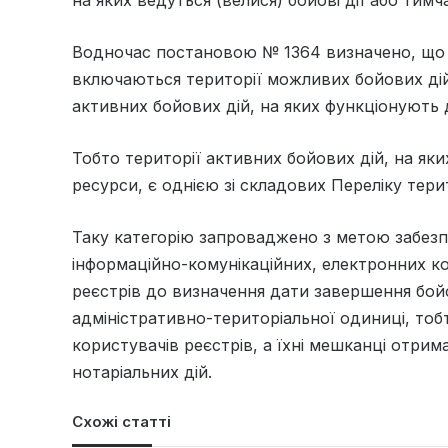
на яких ведуться (велися) бойові дії або ти
Водночас постановою № 1364 визначено, що до
включаються території можливих бойових дій,
активних бойових дій, на яких функціонують 
Тобто території активних бойових дій, на як
ресурси, є однією зі складових Переліку тери
Таку категорію запроваджено з метою забезп
інформаційно-комунікаційних, електронних к
реєстрів до визначення дати завершення бойо
адміністративно-територіальної одиниці, тобт
користувачів реєстрів, а їхні мешканці отри
нотаріальних дій.
Схожі статті