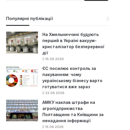
ш
у
к
Популярні публікації
:
На Хмельниччині будують
перший в Україні вакуум-
кристалізатор безперервної
дії
16.06.2026
ЄС посилює контроль за
пакуванням: чому
українському бізнесу варто
готуватися вже зараз
22.06.2026
АМКУ наклав штрафи на
агропідприємства
Полтавщини та Київщини за
ненадання інформації
15.06.2026