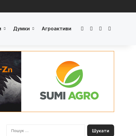
и
Думки
Агроактиви
Facebook
LinkedIn
YouTube
Телеграм
П
о