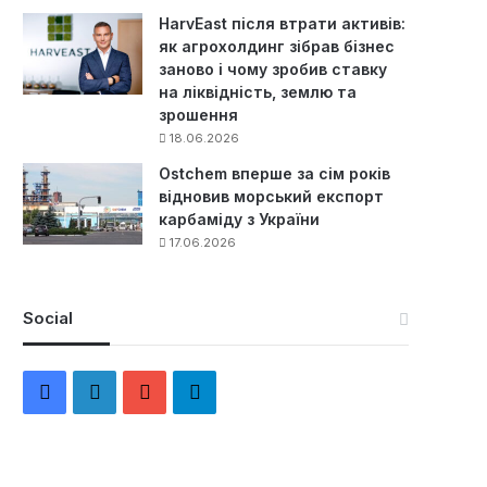
HarvEast після втрати активів:
як агрохолдинг зібрав бізнес
заново і чому зробив ставку
на ліквідність, землю та
зрошення
18.06.2026
Ostchem вперше за сім років
відновив морський експорт
карбаміду з України
17.06.2026
Social
F
L
Y
Т
a
i
o
е
c
n
u
л