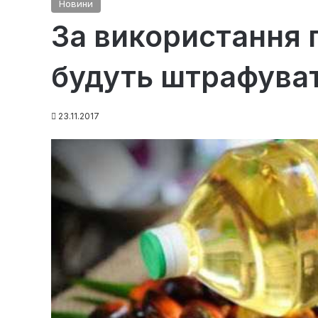
Новини
За використання п
будуть штрафува
23.11.2017