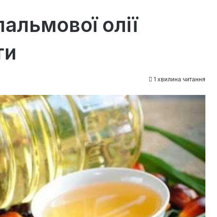
альмової олії
ти
1 хвилина читання