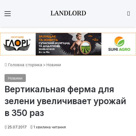
Меню
Ш
Головна сторінка
>
Новини
Новини
Вертикальная ферма для
зелени увеличивает урожай
в 350 раз
25.07.2017
1 хвилина читання