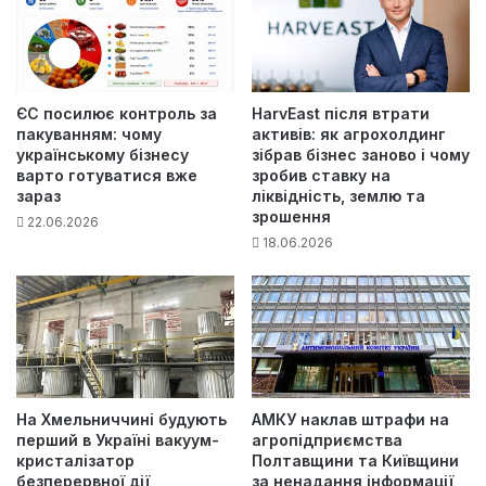
ЄС посилює контроль за
HarvEast після втрати
пакуванням: чому
активів: як агрохолдинг
українському бізнесу
зібрав бізнес заново і чому
варто готуватися вже
зробив ставку на
зараз
ліквідність, землю та
зрошення
22.06.2026
18.06.2026
На Хмельниччині будують
АМКУ наклав штрафи на
перший в Україні вакуум-
агропідприємства
кристалізатор
Полтавщини та Київщини
безперервної дії
за ненадання інформації