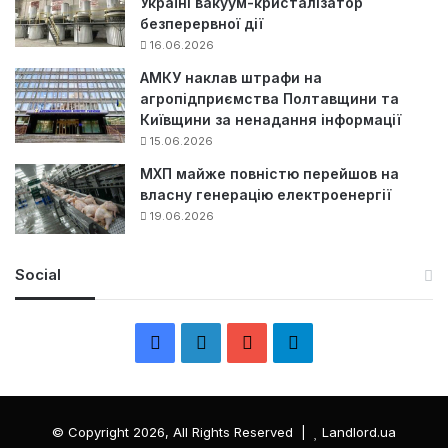
Україні вакуум-кристалізатор
безперервної дії
16.06.2026
АМКУ наклав штрафи на
агропідприємства Полтавщини та
Київщини за ненадання інформації
15.06.2026
МХП майже повністю перейшов на
власну генерацію електроенергії
19.06.2026
Social
F
L
Y
Т
a
i
o
е
c
n
u
л
© Copyright 2026, All Rights Reserved |
Landlord.ua