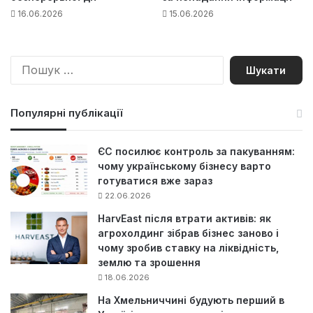
16.06.2026
15.06.2026
П
о
ш
у
Популярні публікації
к
:
ЄС посилює контроль за пакуванням:
чому українському бізнесу варто
готуватися вже зараз
22.06.2026
HarvEast після втрати активів: як
агрохолдинг зібрав бізнес заново і
чому зробив ставку на ліквідність,
землю та зрошення
18.06.2026
На Хмельниччині будують перший в