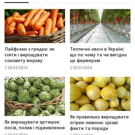
Тепличні овочі в Україні:
Лайфхаки з грядки: як
що по чому та чи вигідно
сіяти і вирощувати
це фермерам
соковиту моркву
20.01.2024
28.03.2023
Як правильно вирощувати
Як вирощувати артишок:
огірки-лимони: цікаві
посів, полив і підживлення
факти та поради
23.03.2024