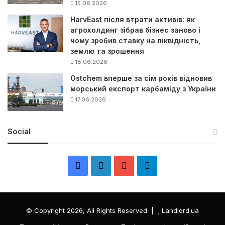
15.06.2026
HarvEast після втрати активів: як
агрохолдинг зібрав бізнес заново і
чому зробив ставку на ліквідність,
землю та зрошення
18.06.2026
Ostchem вперше за сім років відновив
морський експорт карбаміду з України
17.06.2026
Social
F
L
Y
Т
a
i
o
е
c
n
u
л
© Copyright 2026, All Rights Reserved |
Landlord.ua