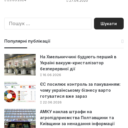
27.04.2020
П
о
ш
у
Популярні публікації
к
:
На Хмельниччині будують перший в
Україні вакуум-кристалізатор
безперервної дії
16.06.2026
ЄС посилює контроль за пакуванням:
чому українському бізнесу варто
готуватися вже зараз
22.06.2026
АМКУ наклав штрафи на
агропідприємства Полтавщини та
Київщини за ненадання інформації