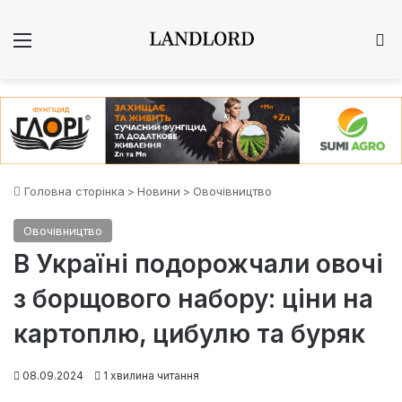
Меню
Ш
Головна сторінка
>
Новини
>
Овочівництво
Овочівництво
В Україні подорожчали овочі
з борщового набору: ціни на
картоплю, цибулю та буряк
08.09.2024
1 хвилина читання