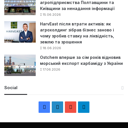
агропідприємства Полтавщини та
Київщини за ненадання інформації
15.06.2026
HarvEast після втрати активів: як
агрохолдинг зібрав бізнес заново і
чому зробив ставку на ліквідність,
землю та зрошення
18.06.2026
Ostchem вперше за сім років відновив
морський експорт карбаміду з України
17.06.2026
Social
F
L
Y
Т
a
i
o
е