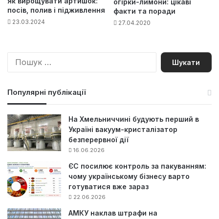
Як вирощувати артишок:
огірки-лимони: цікаві
посів, полив і підживлення
факти та поради
23.03.2024
27.04.2020
П
о
ш
у
Популярні публікації
к
:
На Хмельниччині будують перший в
Україні вакуум-кристалізатор
безперервної дії
16.06.2026
ЄС посилює контроль за пакуванням:
чому українському бізнесу варто
готуватися вже зараз
22.06.2026
АМКУ наклав штрафи на