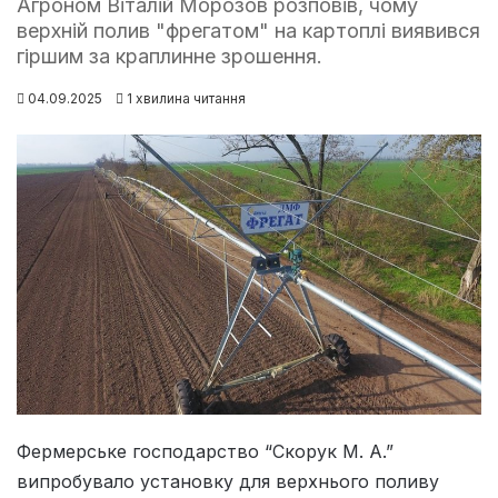
Агроном Віталій Морозов розповів, чому
верхній полив "фрегатом" на картоплі виявився
гіршим за краплинне зрошення.
04.09.2025
1 хвилина читання
Фермерське господарство “Скорук М. А.”
випробувало установку для верхнього поливу