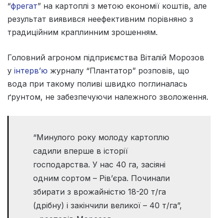
“
фрегат
” на картоплі з метою економії коштів, але
результат виявився неефективним порівняно з
традиційним краплинним зрошенням.
Головний агроном підприємства Віталій Морозов
у
інтерв’ю
журналу “Плантатор” розповів, що
вода при такому поливі швидко поглиналась
ґрунтом, не забезпечуючи належного зволоження.
“Минулого року молоду картоплю
садили вперше в історії
господарства. У нас 40 га, засіяні
одним сортом – Рів’єра. Починали
збирати з врожайністю 18-20 т/га
(дрібну) і закінчили великої – 40 т/га”,