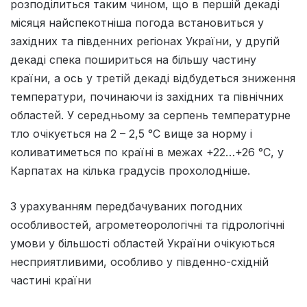
розподілиться таким чином, що в першій декаді
місяця найспекотніша погода встановиться у
західних та південних регіонах України, у другій
декаді спека пошириться на більшу частину
країни, а ось у третій декаді відбудеться зниження
температури, починаючи із західних та північних
областей. У середньому за серпень температурне
тло очікується на 2 – 2,5 °С вище за норму і
коливатиметься по країні в межах +22…+26 °С, у
Карпатах на кілька градусів прохолодніше.
З урахуванням передбачуваних погодних
особливостей, агрометеорологічні та гідрологічні
умови у більшості областей України очікуються
несприятливими, особливо у південно-східній
частині країни