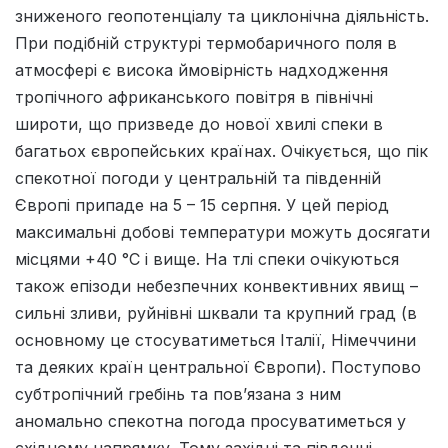
зниженого геопотенціалу та циклонічна діяльність.
При подібній структурі термобаричного поля в
атмосфері є висока ймовірність надходження
тропічного африканського повітря в північні
широти, що призведе до нової хвилі спеки в
багатьох європейських країнах. Очікується, що пік
спекотної погоди у центральній та південній
Європі припаде на 5 – 15 серпня. У цей період
максимальні добові температури можуть досягати
місцями +40 °С і вище. На тлі спеки очікуються
також епізоди небезпечних конвективних явищ –
сильні зливи, руйнівні шквали та крупний град (в
основному це стосуватиметься Італії, Німеччини
та деяких країн центральної Європи). Поступово
субтропічний гребінь та пов’язана з ним
аномально спекотна погода просуватиметься у
східному напрямку. Тому західні та південні