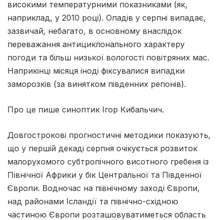
високими температурними показниками (як,
наприклад, у 2010 році). Опадів у серпні випадає,
зазвичай, небагато, в основному внаслідок
переважання антициклонального характеру
погоди та більш низької вологості повітряних мас.
Наприкінці місяця іноді фіксувалися випадки
заморозків (за винятком південних регіонів).
Про це пише синоптик Ігор Кибальчич.
Довгострокові прогностичні методики показують,
що у першій декаді серпня очікується розвиток
малорухомого субтропічного висотного гребеня із
Північної Африки у бік Центральної та Південної
Європи. Водночас на північному заході Європи,
над районами Ісландії та північно-східною
частиною Європи розташовуватиметься область