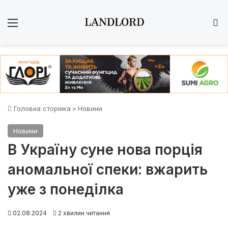
Меню
Ш
Головна сторінка
>
Новини
Новини
В Україну суне нова порція
аномальної спеки: вжарить
уже з понеділка
02.08.2024
2 хвилин читання