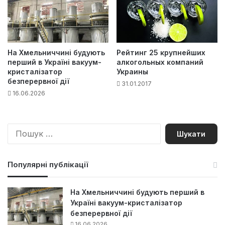
На Хмельниччині будують
Рейтинг 25 крупнейших
перший в Україні вакуум-
алкогольных компаний
кристалізатор
Украины
безперервної дії
31.01.2017
16.06.2026
П
о
ш
у
Популярні публікації
к
:
На Хмельниччині будують перший в
Україні вакуум-кристалізатор
безперервної дії
16.06.2026