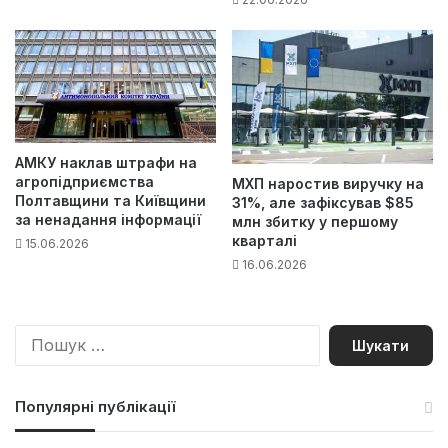
АМКУ наклав штрафи на
агропідприємства
МХП наростив виручку на
Полтавщини та Київщини
31%, але зафіксував $85
за ненадання інформації
млн збитку у першому
кварталі
15.06.2026
16.06.2026
П
о
ш
у
Популярні публікації
к
: