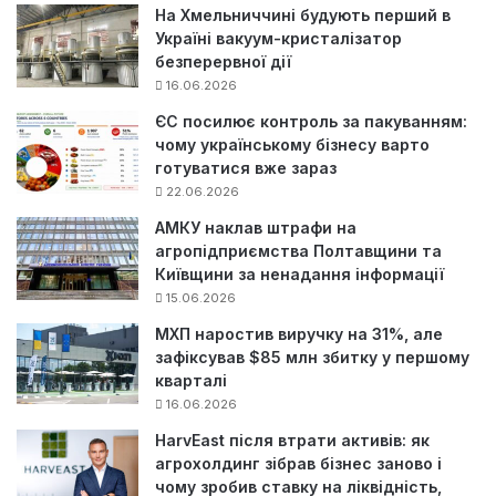
На Хмельниччині будують перший в
Україні вакуум-кристалізатор
безперервної дії
16.06.2026
ЄС посилює контроль за пакуванням:
чому українському бізнесу варто
готуватися вже зараз
22.06.2026
АМКУ наклав штрафи на
агропідприємства Полтавщини та
Київщини за ненадання інформації
15.06.2026
МХП наростив виручку на 31%, але
зафіксував $85 млн збитку у першому
кварталі
16.06.2026
HarvEast після втрати активів: як
агрохолдинг зібрав бізнес заново і
чому зробив ставку на ліквідність,