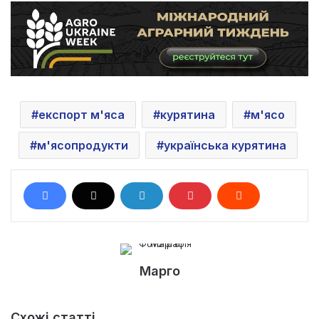
експорт м'яса
курятина
м'ясо
м'ясопродукти
українська курятина
Марго
Схожі статті