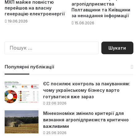
МХП майже повністю
агропідприємства
перейшов на власну
Полтавщини та Київщини
генерацію електроенергії
за ненадання інформації
19.06.2026
15.06.2026
П
о
ш
у
Популярні публікації
к
:
ЄС посилює контроль за пакуванням:
чому українському бізнесу варто
готуватися вже зараз
22.06.2026
Мінекономіки змінило критерії для
визнання агропідприємств критично
важливими
25.06.2026