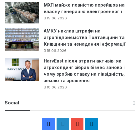
МХП майже повністю перейшов на
власну генерацію електроенергії
19.06.2026
АМКУ наклав штрафи на
агропідприємства Полтавщини та
Київщини за ненадання інформації
15.06.2026
HarvEast після втрати активів: як
агрохолдинг зібрав бізнес заново і
чому зробив ставку на ліквідність,
землю та зрошення
18.06.2026
Social
F
L
Y
Т
a
i
o
е