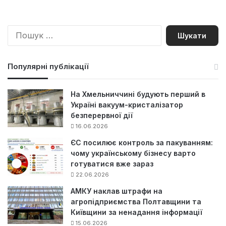
П
о
ш
у
Популярні публікації
к
:
На Хмельниччині будують перший в
Україні вакуум-кристалізатор
безперервної дії
16.06.2026
ЄС посилює контроль за пакуванням:
чому українському бізнесу варто
готуватися вже зараз
22.06.2026
АМКУ наклав штрафи на
агропідприємства Полтавщини та
Київщини за ненадання інформації
15.06.2026