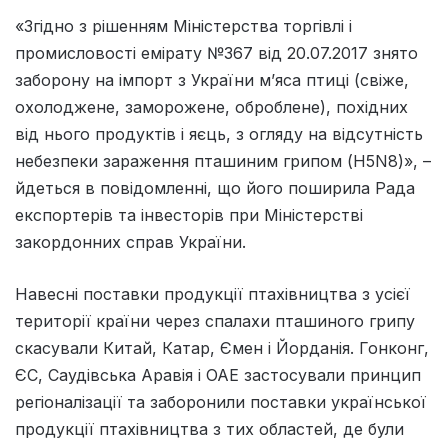
«Згідно з рішенням Міністерства торгівлі і
промисловості емірату №367 від 20.07.2017 знято
заборону на імпорт з України м’яса птиці (свіже,
охолоджене, заморожене, оброблене), похідних
від нього продуктів і яєць, з огляду на відсутність
небезпеки зараження пташиним грипом (H5N8)», –
йдеться в повідомленні, що його поширила Рада
експортерів та інвесторів при Міністерстві
закордонних справ України.
Навесні поставки продукції птахівництва з усієї
території країни через спалахи пташиного грипу
скасували Китай, Катар, Ємен і Йорданія. Гонконг,
ЄС, Саудівська Аравія і ОАЕ застосували принцип
регіоналізації та заборонили поставки української
продукції птахівництва з тих областей, де були