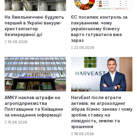
На Хмельниччині будують
ЄС посилює контроль за
перший в Україні вакуум-
пакуванням: чому
кристалізатор
українському бізнесу
безперервної дії
варто готуватися вже
зараз
16.06.2026
22.06.2026
АМКУ наклав штрафи на
HarvEast після втрати
агропідприємства
активів: як агрохолдинг
Полтавщини та Київщини
зібрав бізнес заново і чому
за ненадання інформації
зробив ставку на
ліквідність, землю та
15.06.2026
зрошення
18.06.2026