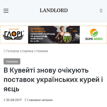
Меню
Ш
Головна сторінка
>
Новини
Новини
В Кувейті знову очікують
поставок українських курей і
яєць
30.08.2017
1 хвилина читання