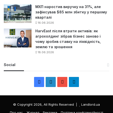
МХП наростив виручку на 31%, але
зафіксував $85 млн збитку у першому
кварталі
16.06.2026
HarvEast після втрати активів: як
агрохолдинг зібрав бізнес заново і
чому зробив ставку на ліквідність,
землю та зрошення
18.06.2026
Social
F
L
Y
Т
a
i
o
е
c
n
u
л
© Copyright 2026, All Rights Reserved |
Landlord.ua
e
k
T
е
Про нас
Журнал
Реклама
Політика конфіденційності