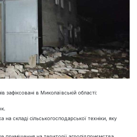
в зафіксовані в Миколаївській області:
к.
 на складі сільськогосподарської техніки, яку
ке приміщення на території агропідприємства.