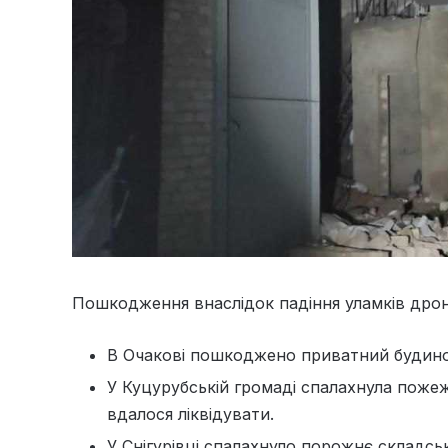
Пошкодження внаслідок падіння уламків дроні
В Очакові пошкоджено приватний будино
У Куцурубській громаді спалахнула пожежа
вдалося ліквідувати.
У Снігурівці спалахнуло порожнє складсь