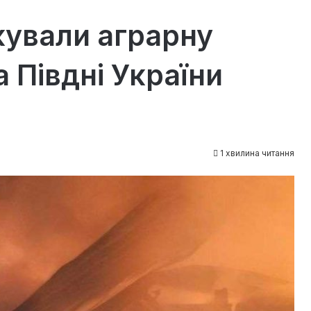
кували аграрну
 Півдні України
1 хвилина читання