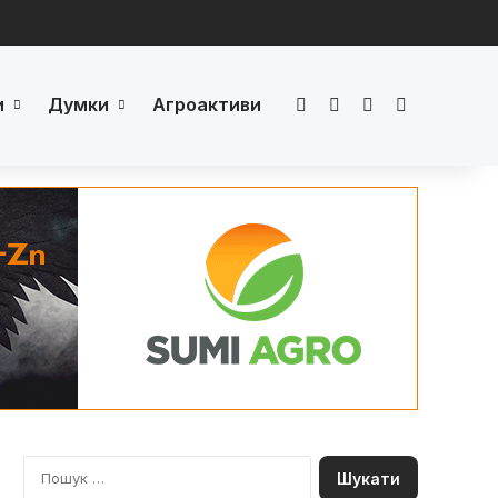
и
Думки
Агроактиви
Facebook
LinkedIn
YouTube
Телеграм
П
о