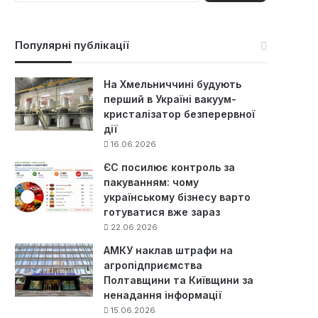
ш
у
к
Популярні публікації
:
На Хмельниччині будують
перший в Україні вакуум-
кристалізатор безперервної
дії
16.06.2026
ЄС посилює контроль за
пакуванням: чому
українському бізнесу варто
готуватися вже зараз
22.06.2026
АМКУ наклав штрафи на
агропідприємства
Полтавщини та Київщини за
ненадання інформації
15.06.2026