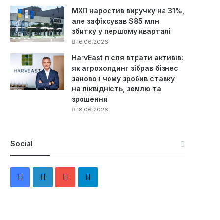
МХП наростив виручку на 31%,
але зафіксував $85 млн
збитку у першому кварталі
16.06.2026
HarvEast після втрати активів:
як агрохолдинг зібрав бізнес
заново і чому зробив ставку
на ліквідність, землю та
зрошення
18.06.2026
Social
F
L
Y
Т
a
i
o
е
c
n
u
л