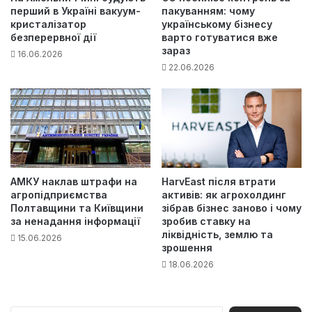
перший в Україні вакуум-
пакуванням: чому
кристалізатор
українському бізнесу
безперервної дії
варто готуватися вже
зараз
16.06.2026
22.06.2026
АМКУ наклав штрафи на
HarvEast після втрати
агропідприємства
активів: як агрохолдинг
Полтавщини та Київщини
зібрав бізнес заново і чому
за ненадання інформації
зробив ставку на
ліквідність, землю та
15.06.2026
зрошення
18.06.2026