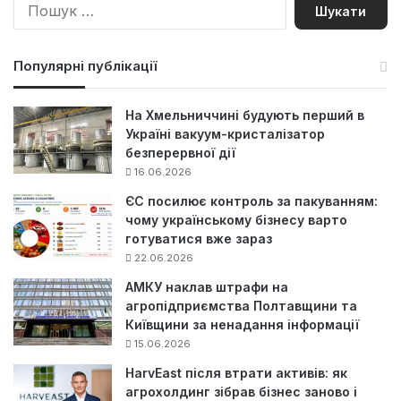
П
о
ш
у
Популярні публікації
к
:
На Хмельниччині будують перший в
Україні вакуум-кристалізатор
безперервної дії
16.06.2026
ЄС посилює контроль за пакуванням:
чому українському бізнесу варто
готуватися вже зараз
22.06.2026
АМКУ наклав штрафи на
агропідприємства Полтавщини та
Київщини за ненадання інформації
15.06.2026
HarvEast після втрати активів: як
агрохолдинг зібрав бізнес заново і