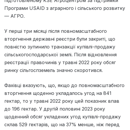
підготовленому KSE Агроцентром за підтримки
Програми USAID з аграрного і сільського розвитку
— АГРО.
У перші три місяці після повномасштабного
вторгнення державні реєстри були закриті, що
повністю зупинило транзакції купівлі-продажу
сільськогосподарської землі. Після відновлення
реєстрації правочинів у травні 2022 року обсяг
ринку сільгоспземель значно скоротився.
Фахівці вказують, що, якщо до повномасштабного
вторгнення щоденно укладалось угод на 841
гектар, то у травні 2022 року цей показник впав
до 196 гектар. У другій половині 2023 року
щоденний обсяг укладених угод купівлі-продажу
склав 529 гектарів, що на 37% менше, ніж перед