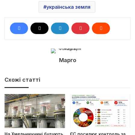
українська земля
Марго
Схожі статті
На Хмельниччині будують
ЄС посилює контроль за