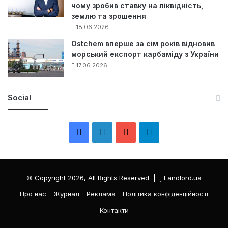
чому зробив ставку на ліквідність,
землю та зрошення
18.06.2026
Ostchem вперше за сім років відновив
морський експорт карбаміду з України
17.06.2026
Social
F
L
Y
Т
a
i
o
е
c
n
u
л
© Copyright 2026, All Rights Reserved |
Landlord.ua
e
k
T
е
Про нас
Журнал
Реклама
Політика конфіденційності
Контакти
b
e
u
г