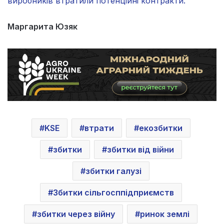
виробників втратили потенційні контракти.
Маргарита Юзяк
KSE
втрати
екозбитки
збитки
збитки від війни
збитки галузі
Збитки сільгосппідприємств
збитки через війну
ринок землі