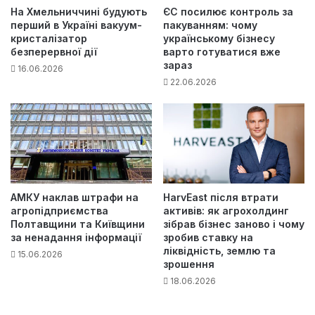
На Хмельниччині будують
ЄС посилює контроль за
перший в Україні вакуум-
пакуванням: чому
кристалізатор
українському бізнесу
безперервної дії
варто готуватися вже
зараз
16.06.2026
22.06.2026
АМКУ наклав штрафи на
HarvEast після втрати
агропідприємства
активів: як агрохолдинг
Полтавщини та Київщини
зібрав бізнес заново і чому
за ненадання інформації
зробив ставку на
ліквідність, землю та
15.06.2026
зрошення
18.06.2026