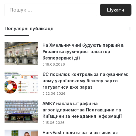
П
о
ш
у
Популярні публікації
к
:
На Хмельниччині будують перший в
Україні вакуум-кристалізатор
безперервної дії
16.06.2026
ЄС посилює контроль за пакуванням:
чому українському бізнесу варто
готуватися вже зараз
22.06.2026
АМКУ наклав штрафи на
агропідприємства Полтавщини та
Київщини за ненадання інформації
15.06.2026
HarvEast після втрати активів: як