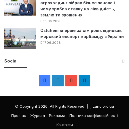
агрохолдинг зібрав бізнес заново і
чому зробив ставку на ліквідність,
землю та зрошення
18.06.2026
Ostchem вперше за сім років відновив
морський експорт карбаміду з України
17.06.2026
Social
F
L
Y
Т
a
i
o
е
c
n
u
л
© Copyright 2026, All Rights Reserved |
Landlord.ua
e
k
T
е
Про нас
Журнал
Реклама
Політика конфіденційності
Контакти
b
e
u
г