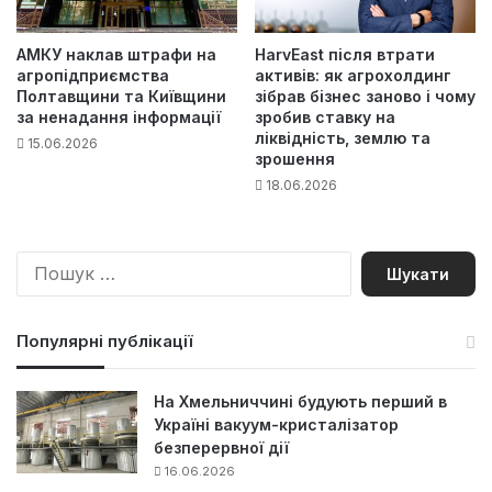
АМКУ наклав штрафи на
HarvEast після втрати
агропідприємства
активів: як агрохолдинг
Полтавщини та Київщини
зібрав бізнес заново і чому
за ненадання інформації
зробив ставку на
ліквідність, землю та
15.06.2026
зрошення
18.06.2026
П
о
ш
у
Популярні публікації
к
:
На Хмельниччині будують перший в
Україні вакуум-кристалізатор
безперервної дії
16.06.2026