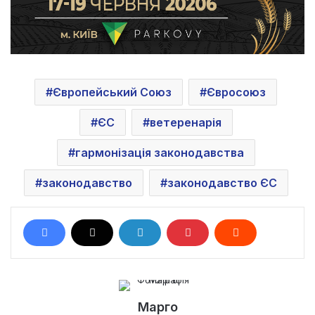
Європейський Союз
Євросоюз
ЄС
ветеренарія
гармонізація законодавства
законодавство
законодавство ЄС
Марго