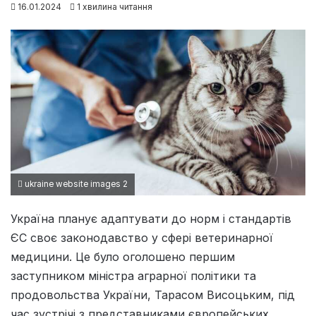
16.01.2024
1 хвилина читання
ukraine website images 2
Україна планує адаптувати до норм і стандартів
ЄС своє законодавство у сфері ветеринарної
медицини. Це було оголошено першим
заступником міністра аграрної політики та
продовольства України, Тарасом Висоцьким, під
час зустрічі з представниками європейських