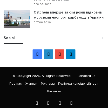
18.06.2026
Ostchem вперше за сім років відновив
морський експорт карбаміду з України
17.06.2026
Social
F
L
Y
Т
a
i
o
е
c
n
u
л
© Copyright 2026, All Rights Reserved |
Landlord.ua
e
k
T
е
Про нас
Журнал
Реклама
Політика конфіденційності
Контакти
b
e
u
г
o
d
b
р
Facebook
LinkedIn
YouTube
Телеграма