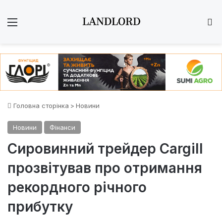
Меню
Ш
Головна сторінка
>
Новини
Новини
Фінанси
Сировинний трейдер Cargill
прозвітував про отримання
рекордного річного
прибутку