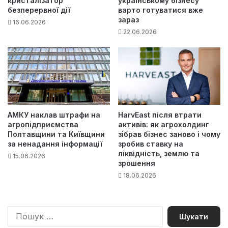
кристалізатор
українському бізнесу
безперервної дії
варто готуватися вже
зараз
16.06.2026
22.06.2026
АМКУ наклав штрафи на
HarvEast після втрати
агропідприємства
активів: як агрохолдинг
Полтавщини та Київщини
зібрав бізнес заново і чому
за ненадання інформації
зробив ставку на
ліквідність, землю та
15.06.2026
зрошення
18.06.2026
П
о