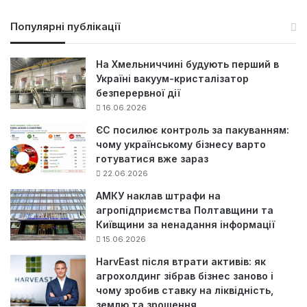
ш
у
Популярні публікації
к
:
На Хмельниччині будують перший в
Україні вакуум-кристалізатор
безперервної дії
16.06.2026
ЄС посилює контроль за пакуванням:
чому українському бізнесу варто
готуватися вже зараз
22.06.2026
АМКУ наклав штрафи на
агропідприємства Полтавщини та
Київщини за ненадання інформації
15.06.2026
HarvEast після втрати активів: як
агрохолдинг зібрав бізнес заново і
чому зробив ставку на ліквідність,
землю та зрошення