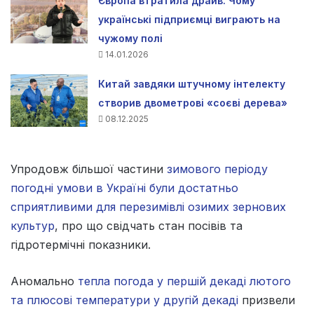
Європа втратила драйв. Чому
українські підприємці виграють на
чужому полі
14.01.2026
Китай завдяки штучному інтелекту
створив двометрові «соєві дерева»
08.12.2025
Упродовж більшої частини
зимового періоду
погодні умови в Україні були достатньо
сприятливими для перезимівлі озимих зернових
культур
, про що свідчать стан посівів та
гідротермічні показники.
Аномально
тепла погода у першій декаді лютого
та плюсові температури у другій декаді
призвели