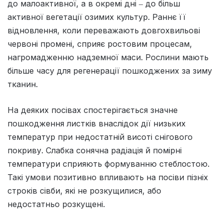
до малоактивної, а в окремі дні ‒ до більш
активної вегетації озимих культур. Раннє її
відновлення, коли переважають довгохвильові
червоні промені, сприяє ростовим процесам,
нагромадженню надземної маси. Рослини мають
більше часу для регенерації пошкоджених за зиму
тканин.
На деяких посівах спостерігається значне
пошкодження листків внаслідок дії низьких
температур при недостатній висоті снігового
покриву. Слабка сонячна радіація й помірні
температури сприяють формуванню стеблостою.
Такі умови позитивно впливають на посіви пізніх
строків сівби, які не розкущилися, або
недостатньо розкущені.