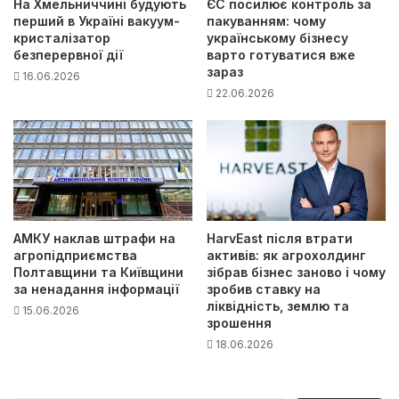
На Хмельниччині будують
ЄС посилює контроль за
перший в Україні вакуум-
пакуванням: чому
кристалізатор
українському бізнесу
безперервної дії
варто готуватися вже
зараз
16.06.2026
22.06.2026
АМКУ наклав штрафи на
HarvEast після втрати
агропідприємства
активів: як агрохолдинг
Полтавщини та Київщини
зібрав бізнес заново і чому
за ненадання інформації
зробив ставку на
ліквідність, землю та
15.06.2026
зрошення
18.06.2026