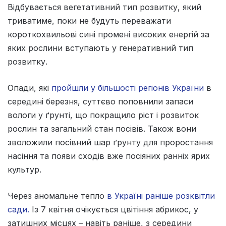
Відбувається вегетативний тип розвитку, який
триватиме, поки не будуть переважати
короткохвильові сині промені високих енергій за
яких рослини вступають у генеративний тип
розвитку.
Опади, які
пройшли у більшості регіонів України
в
середині березня, суттєво поповнили запаси
вологи у ґрунті, що покращило ріст і розвиток
рослин та загальний стан посівів. Також вони
зволожили посівний шар ґрунту для проростання
насіння та появи сходів вже посіяних ранніх ярих
культур.
Через аномальне тепло
в Україні раніше розквітли
сади.
Із 7 квітня очікується цвітіння абрикос, у
затишних місцях – навіть раніше, з середини