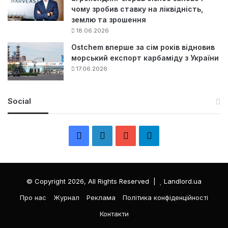
чому зробив ставку на ліквідність,
землю та зрошення
18.06.2026
Ostchem вперше за сім років відновив
морський експорт карбаміду з України
17.06.2026
Social
F
L
Y
Т
a
i
o
е
c
n
u
л
© Copyright 2026, All Rights Reserved |
Landlord.ua
e
k
T
е
Про нас
Журнал
Реклама
Політика конфіденційності
Контакти
b
e
u
г