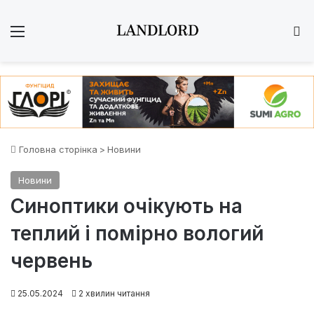
Меню
Ш
Головна сторінка
>
Новини
Новини
Синоптики очікують на
теплий і помірно вологий
червень
25.05.2024
2 хвилин читання