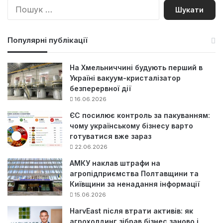
П
о
ш
у
Популярні публікації
к
:
На Хмельниччині будують перший в
Україні вакуум-кристалізатор
безперервної дії
16.06.2026
ЄС посилює контроль за пакуванням:
чому українському бізнесу варто
готуватися вже зараз
22.06.2026
АМКУ наклав штрафи на
агропідприємства Полтавщини та
Київщини за ненадання інформації
15.06.2026
HarvEast після втрати активів: як
агрохолдинг зібрав бізнес заново і