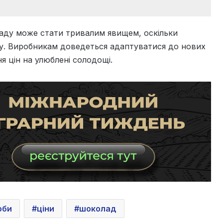
ду може стати тривалим явищем, оскільки
асу. Виробникам доведеться адаптуватися до нових
я цін на улюблені солодощі.
оби
ціни
шоколад