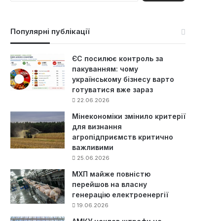
ш
у
к
Популярні публікації
:
ЄС посилює контроль за
пакуванням: чому
українському бізнесу варто
готуватися вже зараз
22.06.2026
Мінекономіки змінило критерії
для визнання
агропідприємств критично
важливими
25.06.2026
МХП майже повністю
перейшов на власну
генерацію електроенергії
19.06.2026