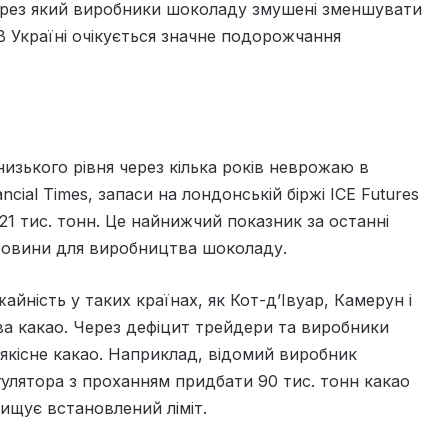
ерез який виробники шоколаду змушені зменшувати
В Україні очікується значне подорожчання
низького рівня через кілька років неврожаю в
cial Times, запаси на лондонській біржі ICE Futures
21 тис. тонн. Це найнижчий показник за останні
ировини для виробництва шоколаду.
ність у таких країнах, як Кот-д’Івуар, Камерун і
тва какао. Через дефіцит трейдери та виробники
якісне какао. Наприклад, відомий виробник
гулятора з проханням придбати 90 тис. тонн какао
вищує встановлений ліміт.