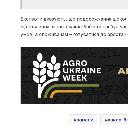
Експерти вказують, що подорожчання шокола
відновлення запасів какао-бобів потребує ч
умов, а споживачам – готуватися до зростанн
запаси
какао-б