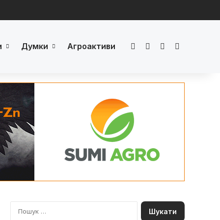
и
Думки
Агроактиви
Facebook
LinkedIn
YouTube
Телеграм
П
о