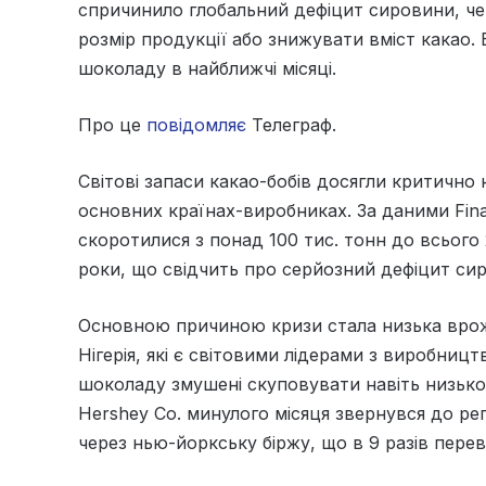
спричинило глобальний дефіцит сировини, ч
розмір продукції або знижувати вміст какао. 
шоколаду в найближчі місяці.
Про це
повідомляє
Телеграф.
Світові запаси какао-бобів досягли критично 
основних країнах-виробниках. За даними Finan
скоротилися з понад 100 тис. тонн до всього 
роки, що свідчить про серйозний дефіцит с
Основною причиною кризи стала низька врожай
Нігерія, які є світовими лідерами з виробниц
шоколаду змушені скуповувати навіть низько
Hershey Co. минулого місяця звернувся до ре
через нью-йоркську біржу, що в 9 разів пере