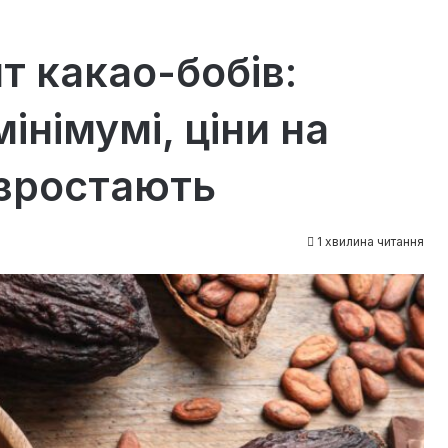
т какао-бобів:
мінімумі, ціни на
 зростають
1 хвилина читання