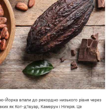
ью-Йорка впали до рекордно низького рівня через
их як Кот-д’Івуар, Камерун і Нігерія. Це