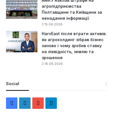
АМКУ наклав штрафи на
агропідприємства
Полтавщини та Київщини за
ненадання інформації
15.06.2026
HarvEast після втрати активів:
як агрохолдинг зібрав бізнес
заново і чому зробив ставку
на ліквідність, землю та
зрошення
18.06.2026
Social
F
L
Y
Т
a
i
o
е
c
n
u
л