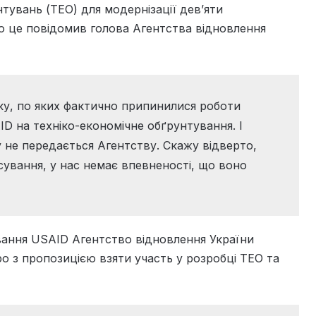
тувань (ТЕО) для модернізації дев’яти
ро це повідомив голова Агентства відновлення
ску, по яких фактично припинилися роботи
ID на техніко-економічне обґрунтування. І
 не передається Агентству. Скажу відверто,
сування, у нас немає впевненості, що воно
ування USAID Агентство відновлення України
о з пропозицією взяти участь у розробці ТЕО та