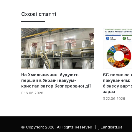
Схожі статті
На Хмельниччині будують
ЄС посилює 
перший в Україні вакуум-
пакуванням: 
кристалізатор безперервної дії
бізнесу варт
зараз
16.06.2026
22.06.2026
© Copyright 2026, All Rights Reserved |
Landlord.ua