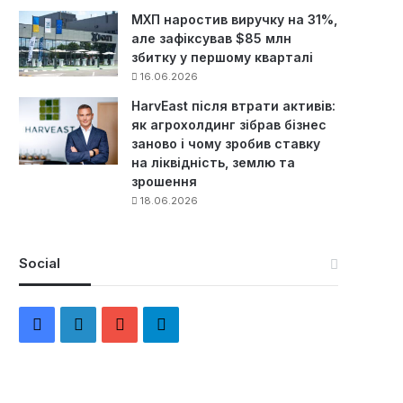
МХП наростив виручку на 31%,
але зафіксував $85 млн
збитку у першому кварталі
16.06.2026
HarvEast після втрати активів:
як агрохолдинг зібрав бізнес
заново і чому зробив ставку
на ліквідність, землю та
зрошення
18.06.2026
Social
F
L
Y
Т
a
i
o
е
c
n
u
л