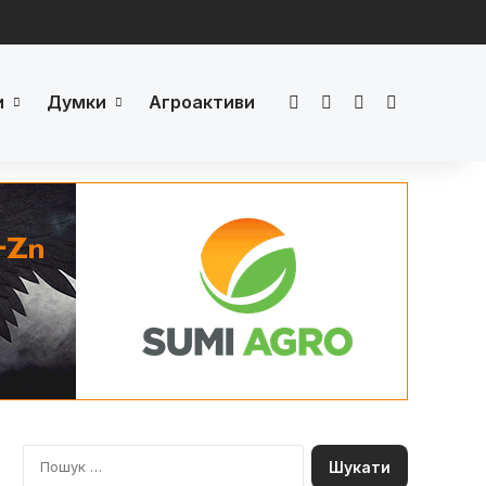
и
Думки
Агроактиви
Facebook
LinkedIn
YouTube
Телеграм
П
о