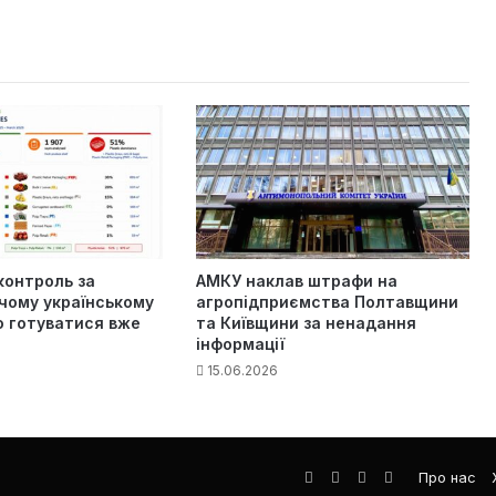
контроль за
АМКУ наклав штрафи на
чому українському
агропідприємства Полтавщини
о готуватися вже
та Київщини за ненадання
інформації
15.06.2026
Facebook
LinkedIn
YouTube
Телеграма
Про нас