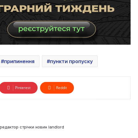
припинення
пункти пропуску
Pinterest
Reddit
редактор стрічки новин landlord