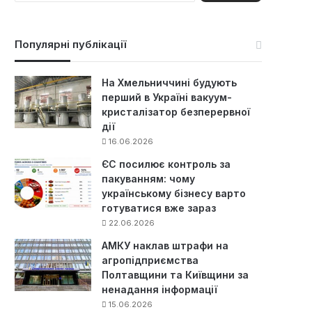
ш
у
к
Популярні публікації
:
На Хмельниччині будують
перший в Україні вакуум-
кристалізатор безперервної
дії
16.06.2026
ЄС посилює контроль за
пакуванням: чому
українському бізнесу варто
готуватися вже зараз
22.06.2026
АМКУ наклав штрафи на
агропідприємства
Полтавщини та Київщини за
ненадання інформації
15.06.2026