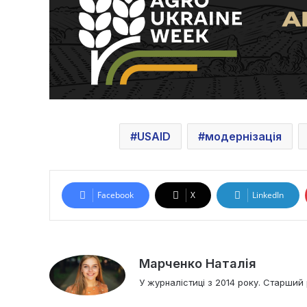
USAID
модернізація
Facebook
X
LinkedIn
Марченко Наталія
У журналістиці з 2014 року. Старший 