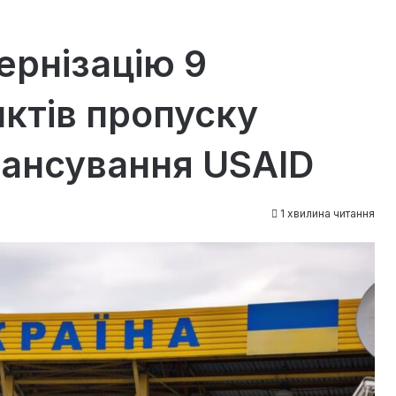
рнізацію 9
ктів пропуску
нансування USAID
1 хвилина читання