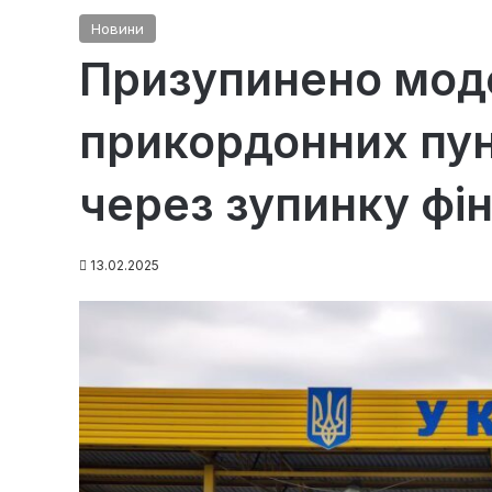
Новини
Призупинено моде
прикордонних пун
через зупинку фі
13.02.2025