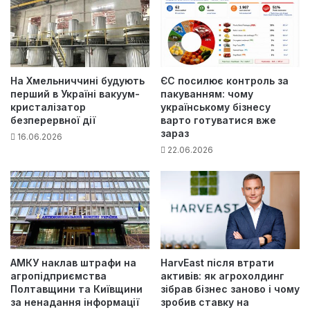
На Хмельниччині будують
ЄС посилює контроль за
перший в Україні вакуум-
пакуванням: чому
кристалізатор
українському бізнесу
безперервної дії
варто готуватися вже
зараз
16.06.2026
22.06.2026
АМКУ наклав штрафи на
HarvEast після втрати
агропідприємства
активів: як агрохолдинг
Полтавщини та Київщини
зібрав бізнес заново і чому
за ненадання інформації
зробив ставку на