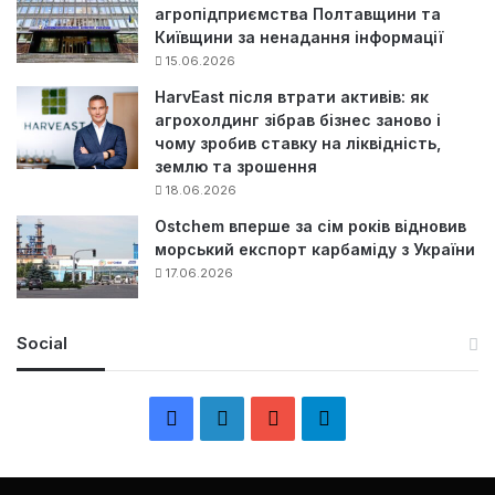
агропідприємства Полтавщини та
Київщини за ненадання інформації
15.06.2026
HarvEast після втрати активів: як
агрохолдинг зібрав бізнес заново і
чому зробив ставку на ліквідність,
землю та зрошення
18.06.2026
Ostchem вперше за сім років відновив
морський експорт карбаміду з України
17.06.2026
Social
F
L
Y
Т
a
i
o
е