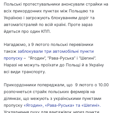
Польські протестувальники анонсували страйки на
всіх прикордонних пунктах між Польщею та
Україною і загрожують блокуванням доріг та
автомагістралей по всій країні. Проте зараз
йдеться про один КПП.
Нагадаємо, з 9 лютого польські перевізники
також
заблокували три автомобільні пункти
пропуску
– “Ягодин”, “Рава-Руська” і “Шегині”.
Наразі не можуть проїхати до Польщі й в Україну
всі види транспорту.
Прикордонники попереджали, що 9 лютого о 10.00
розпочнеться страйк польських фермерів на
ділянках, що межують з українськими пунктами
пропуску
«Ягодин», «Рава-Руська» та «Шегині».
Ускладнення руху для вантажівок через пункти