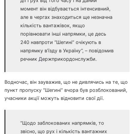
дії і рух від того часу і на даний
момент він відбувається інтенсивний,
але в чергах знаходиться ще незначна
кількість вантажівок, якщо
порівнювати інші напрямки, це десь
240 навпроти “Шегині” очікують в
напрямку в’їзду в Україну”, – повідомив
речник Держприкордонслужби.
Водночас, він зауважив, що не дивлячись на те, що
пункт пропуску “Шегині” вчора був розблокований,
учасники акції можуть відновити свої дії.
“Щодо заблокованих напрямків, то
звісно, що рух і кількість вантажних