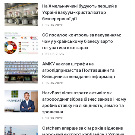
На Хмельниччині будують перший в
Україні вакуум-кристалізатор
безперервної дії
16.06.2026
ЄС посилює контроль за пакуванням:
чому українському бізнесу варто
готуватися вже зараз
22.06.2026
АМКУ наклав штрафи на
агропідприємства Полтавщини та
Київщини за ненадання інформації
15.06.2026
HarvEast після втрати активів: як
агрохолдинг зібрав бізнес заново і чому
зробив ставку на ліквідність, землю та
зрошення
18.06.2026
Ostchem вперше за сім років відновив
морський експорт карбаміду з України