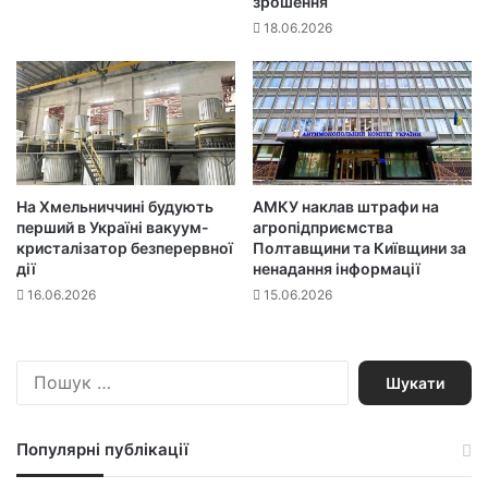
зрошення
18.06.2026
На Хмельниччині будують
АМКУ наклав штрафи на
перший в Україні вакуум-
агропідприємства
кристалізатор безперервної
Полтавщини та Київщини за
дії
ненадання інформації
16.06.2026
15.06.2026
П
о
ш
у
Популярні публікації
к
: