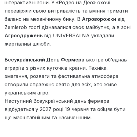
інтерактивні зони. У «Родео на Део» охочі
перевіряли свою витривалість та вміння тримати
баланс на механічному бику. В
Агроворожки
від
Zemlerob гості дізнавалися своє майбутнє, а в зоні
Агроодружень
від UNIVERSALNA укладали
жартівливі шлюби.
Всеукраїнський День Фермера
вкотре об’єднав
аграріїв з різних куточків країни. Техніка,
змагання, розваги та фестивальна атмосфера
створили справжнє свято для всіх, хто живе
українським агро.
Наступний Всеукраїнський день фермера
відбудеться у 2027 році 19 червня та обіцяє бути
ще масштабнішим та насиченішим.