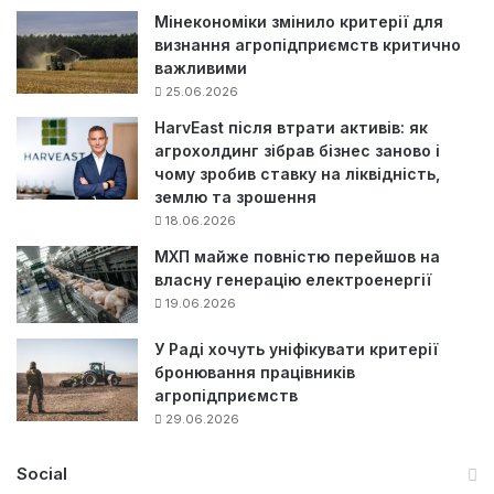
Мінекономіки змінило критерії для
визнання агропідприємств критично
важливими
25.06.2026
HarvEast після втрати активів: як
агрохолдинг зібрав бізнес заново і
чому зробив ставку на ліквідність,
землю та зрошення
18.06.2026
МХП майже повністю перейшов на
власну генерацію електроенергії
19.06.2026
У Раді хочуть уніфікувати критерії
бронювання працівників
агропідприємств
29.06.2026
Social