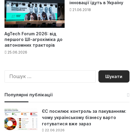
інновації їдуть в Україну
21.06.2018
AgTech Forum 2026: від
першого ШІ-агрохіміка до
автономних тракторів
25.06.2026
П
о
ш
у
Популярні публікації
к
:
ЄС посилює контроль за пакуванням:
чому українському бізнесу варто
готуватися вже зараз
22.06.2026