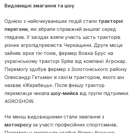
Видовищні змагання та шоу
Однією з найочікуваніших подій стали
тракторні
перегони
, які зібрали справжній аншлаг серед
глядачів. У заїздах взяли участь шість тракторів
різних агропідприємств Черкащини. Друге місце
зайняв зірка тік-токів, фермер Вовка Брус на
українському тракторі Spike від компанії Агрокар.
Перемогу здобув фермер з Золотоніського району
Олександр Гетьман зі своїм трактором, якого він
назвав «Жеребець». Після фінішу трактор
переможця чекала
шоу-мийка
від групи підтримки
AGROSHOW.
Не менш видовищними стали змагання з
мотокросу
за участі професійних спортсменів.
Перемогу у змаганнях здобув Роман Косенко.