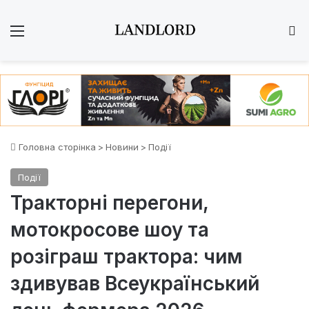
Меню
Ш
Головна сторінка
>
Новини
>
Події
Події
Тракторні перегони,
мотокросове шоу та
розіграш трактора: чим
здивував Всеукраїнський