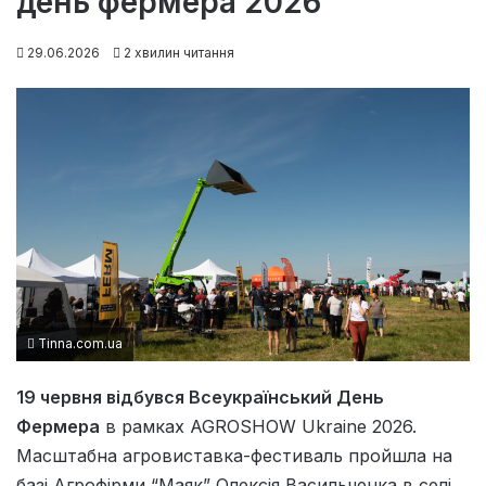
день фермера 2026
29.06.2026
2 хвилин читання
Tinna.com.ua
19 червня відбувся Всеукраїнський День
Фермера
в рамках AGROSHOW Ukraine 2026.
Масштабна агровиставка-фестиваль пройшла на
базі Агрофірми “Маяк” Олексія Васильченка в селі