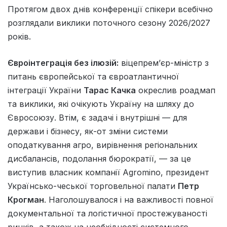
Протягом двох днів конференції спікери всебічно
розглядали виклики поточного сезону 2026/2027
років.
Євроінтеграція без ілюзій:
віцепремʼєр-міністр з
питань європейської та євроатлантичної
інтеграції України
Тарас Качка
окреслив роадмап
та виклики, які очікують Україну на шляху до
Євросоюзу. Втім, є задачі і внутрішні — для
держави і бізнесу, як-от зміни системи
оподаткування агро, вирівнення регіональних
дисбалансів, подолання бюрократії, — за це
виступив власник компанії Agromino, президент
Українсько-чеської торговельної палати
Петр
Крогман
. Наголошувалося і на важливості повної
документальної та логістичної простежуваності
ринків, а також на необхідності системного