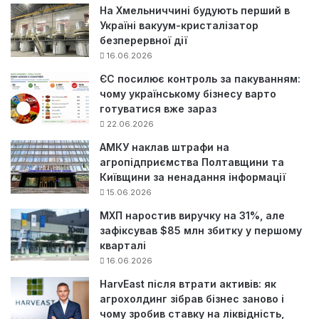
На Хмельниччині будують перший в
Україні вакуум-кристалізатор
безперервної дії
16.06.2026
ЄС посилює контроль за пакуванням:
чому українському бізнесу варто
готуватися вже зараз
22.06.2026
АМКУ наклав штрафи на
агропідприємства Полтавщини та
Київщини за ненадання інформації
15.06.2026
МХП наростив виручку на 31%, але
зафіксував $85 млн збитку у першому
кварталі
16.06.2026
HarvEast після втрати активів: як
агрохолдинг зібрав бізнес заново і
чому зробив ставку на ліквідність,