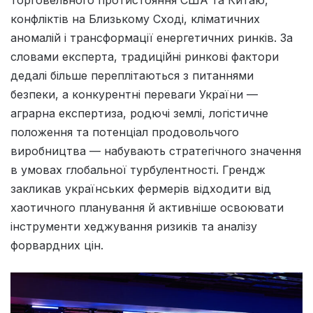
торговельного протистояння США та Китаю,
конфліктів на Близькому Сході, кліматичних
аномалій і трансформації енергетичних ринків. За
словами експерта, традиційні ринкові фактори
дедалі більше переплітаються з питаннями
безпеки, а конкурентні переваги України —
аграрна експертиза, родючі землі, логістичне
положення та потенціал продовольчого
виробництва — набувають стратегічного значення
в умовах глобальної турбулентності. Грендж
закликав українських фермерів відходити від
хаотичного планування й активніше освоювати
інструменти хеджування ризиків та аналізу
форвардних цін.