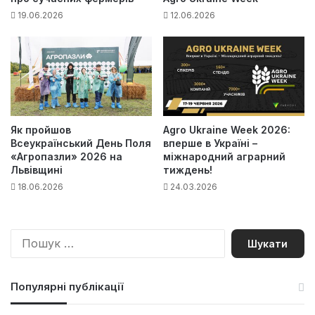
19.06.2026
12.06.2026
Як пройшов
Agro Ukraine Week 2026:
Всеукраїнський День Поля
вперше в Україні –
«Агропазли» 2026 на
міжнародний аграрний
Львівщині
тиждень!
18.06.2026
24.03.2026
П
о
ш
у
Популярні публікації
к
: