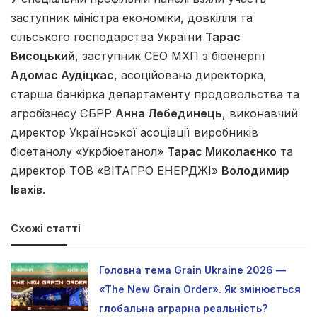
заступник міністра економіки, довкілля та
сільського господарства України
Тарас
Висоцький
, заступник СЕО МХП з біоенергії
Адомас Аудіцкас
, асоційована директорка,
старша банкірка департаменту продовольства та
агробізнесу ЄБРР
Анна Лебединець
, виконавчий
директор Української асоціації виробників
біоетанолу «Укрбіоетанол»
Тарас Миколаєнко
та
директор ТОВ «ВІТАГРО ЕНЕРДЖІ»
Володимир
Івахів
.
Схожі статті
Головна тема Grain Ukraine 2026 —
«The New Grain Order». Як змінюється
глобальна аграрна реальність?