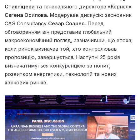
Ставніцера
та генерального директора «Кернел»
Євгена Осипова
. Модерував дискусію засновник
CAS Consultancy
Сезар Соарес
. Перед
обговоренням він представив глобальний
макроекономічний погляд, зазначивши, що епоха,
коли ринок визначав той, хто контролював
пропозицію, завершується. Наступні 25 років
визначатимуться конкуренцією за попит,
розвитком енергетики, технологій та нових
харчових ринків.