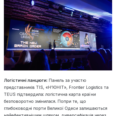
Логістичні ланцюги:
Панель за участю
представників TIS, «Н’ЮНІТ», Frontier Logistics та
TEUS підтвердила: логістична карта країни
безповоротно змінилася. Попри те, що
глибоководні порти Великої Одеси залишаються
найефективнішим шляхом, диверсифікація через