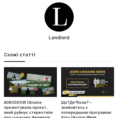
Landlord
Схожі статті
AGROSHOW Ukraine
Що?Де?Коли? –
презентували проєкт,
знайомтесь з
який руйнує стереотипи
попередньою програмою
про сучасних фермерів
Agro Ukraine Week