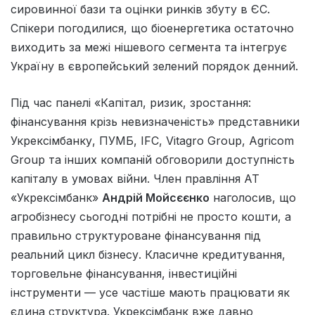
сировинної бази та оцінки ринків збуту в ЄС.
Спікери погодилися, що біоенергетика остаточно
виходить за межі нішевого сегмента та інтегрує
Україну в європейський зелений порядок денний.
Під час панелі «Капітал, ризик, зростання:
фінансування крізь невизначеність» представники
Укрексімбанку, ПУМБ, IFC, Vitagro Group, Agricom
Group та інших компаній обговорили доступність
капіталу в умовах війни. Член правління АТ
«Укрексімбанк»
Андрій Мойсєєнко
наголосив, що
агробізнесу сьогодні потрібні не просто кошти, а
правильно структуроване фінансування під
реальний цикл бізнесу. Класичне кредитування,
торговельне фінансування, інвестиційні
інструменти — усе частіше мають працювати як
єдина структура. Укрексімбанк вже давно