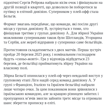
підопічні Сергія Реброва набрали вісім очок і фінішували на
другій позиції в квартеті, що дозволило їм поборотися за
путівку в елітний дивізіон. Суперником у плей-офф стала
Бельгія.
Формат змагань передбачає, що команди, які посіли другі
місця у групах дивізіону B, зустрінуться з тими, хто
фінішував третіми у групах дивізіону A. Для збірної України
можливими суперниками також були Шотландія, Угорщина
та Сербія, але жереб відправив у суперники саме бельгійців.
Протистояння складатиметься з двох матчів. Перша зустріч
пройде 20 березня 2025 року, і номінальним господарем
будуть «синьо-жовті». Гра у відповідь відбудеться 23
березня, де бельгійці прийматимуть збірну України на
власному полі.
Збірна Бельгії опинилася у плей-оф через невдалий виступ у
груповому етапі Ліги націй серед команд дивізіону A. У
групі з Францією, Італією та Ізраїлем бельгійці набрали
лише чотири очки. За цим показником вони зрівнялися з
ізраїльською командою, але за кращою різницею забитих і
пропущених м’ячів змогли зайняти третє місце та отримали
шанс зберегти прописку в еліті.