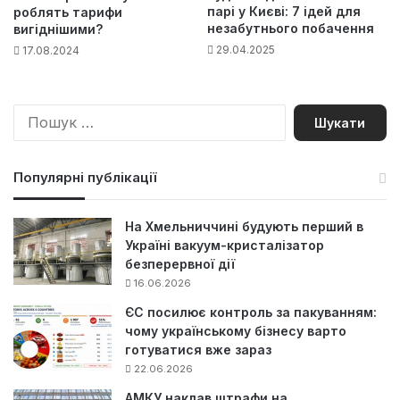
парі у Києві: 7 ідей для
роблять тарифи
незабутнього побачення
вигіднішими?
29.04.2025
17.08.2024
П
о
ш
у
Популярні публікації
к
:
На Хмельниччині будують перший в
Україні вакуум-кристалізатор
безперервної дії
16.06.2026
ЄС посилює контроль за пакуванням:
чому українському бізнесу варто
готуватися вже зараз
22.06.2026
АМКУ наклав штрафи на