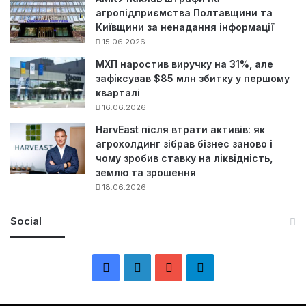
агропідприємства Полтавщини та
Київщини за ненадання інформації
15.06.2026
МХП наростив виручку на 31%, але
зафіксував $85 млн збитку у першому
кварталі
16.06.2026
HarvEast після втрати активів: як
агрохолдинг зібрав бізнес заново і
чому зробив ставку на ліквідність,
землю та зрошення
18.06.2026
Social
F
L
Y
Т
a
i
o
е