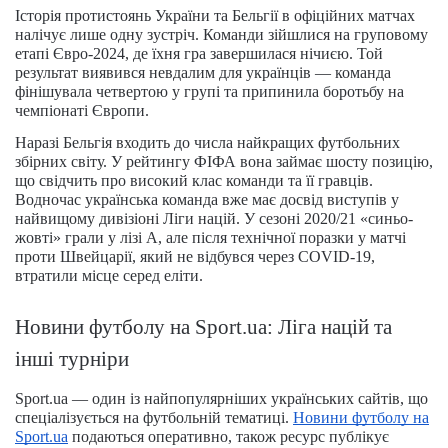
Історія протистоянь України та Бельгії в офіційних матчах
налічує лише одну зустріч. Команди зійшлися на груповому
етапі Євро-2024, де їхня гра завершилася нічиєю. Той
результат виявився невдалим для українців — команда
фінішувала четвертою у групі та припинила боротьбу на
чемпіонаті Європи.
Наразі Бельгія входить до числа найкращих футбольних
збірних світу. У рейтингу ФІФА вона займає шосту позицію,
що свідчить про високий клас команди та її гравців.
Водночас українська команда вже має досвід виступів у
найвищому дивізіоні Ліги націй. У сезоні 2020/21 «синьо-
жовті» грали у лізі A, але після технічної поразки у матчі
проти Швейцарії, який не відбувся через COVID-19,
втратили місце серед еліти.
Новини футболу на Sport.ua: Ліга націй та
інші турніри
Sport.ua — один із найпопулярніших українських сайтів, що
спеціалізується на футбольній тематиці.
Новини футболу на
Sport.ua
подаються оперативно, також ресурс публікує