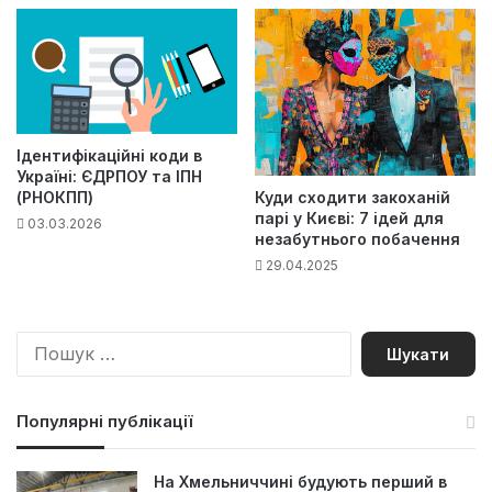
Ідентифікаційні коди в
Україні: ЄДРПОУ та ІПН
(РНОКПП)
Куди сходити закоханій
парі у Києві: 7 ідей для
03.03.2026
незабутнього побачення
29.04.2025
П
о
ш
у
Популярні публікації
к
:
На Хмельниччині будують перший в