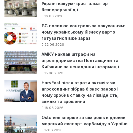
Україні вакуум-кристалізатор
безперервної дії
16.06.2026
ЄС посилює контроль за пакуванням:
чому українському бізнесу варто
готуватися вже зараз
22.06.2026
АМКУ наклав штрафи на
агропідприємства Полтавщини та
Київщини за ненадання інформації
15.06.2026
HarvEast після втрати активів: як
агрохолдинг зібрав бізнес заново і
чому зробив ставку на ліквідність,
землю та зрошення
18.06.2026
Ostchem вперше за сім років відновив
морський експорт карбаміду з України
17.06.2026