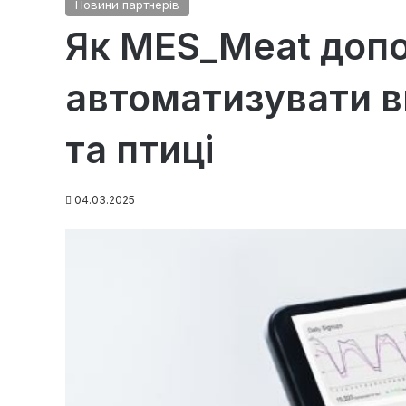
Новини партнерів
Як MES_Meat доп
автоматизувати в
та птиці
04.03.2025