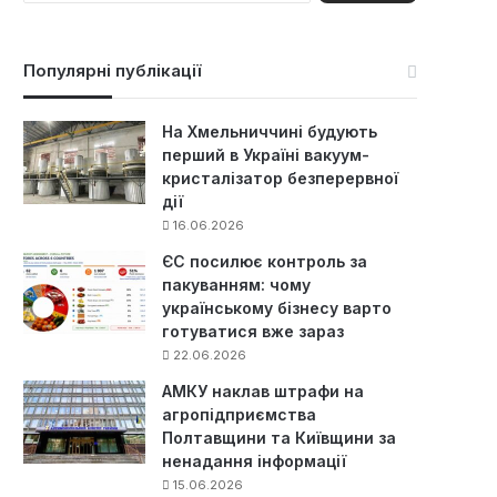
ш
у
к
Популярні публікації
:
На Хмельниччині будують
перший в Україні вакуум-
кристалізатор безперервної
дії
16.06.2026
ЄС посилює контроль за
пакуванням: чому
українському бізнесу варто
готуватися вже зараз
22.06.2026
АМКУ наклав штрафи на
агропідприємства
Полтавщини та Київщини за
ненадання інформації
15.06.2026