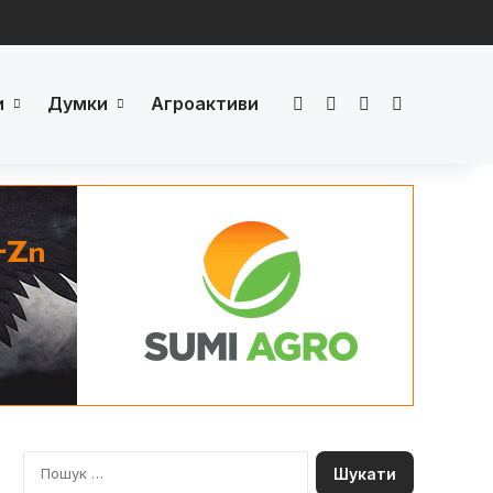
и
Думки
Агроактиви
Facebook
LinkedIn
YouTube
Телеграм
П
о