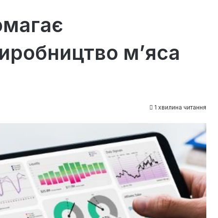
омагає
иробництво м’яса
1 хвилина читання