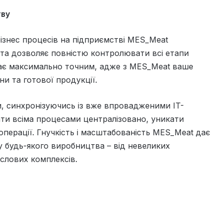
тву
 бізнес процесів на підприємстві MES_Meat
 та дозволяє повністю контролювати всі етапи
ає максимально точним, адже з MES_Meat ваше
и та готової продукції.
и, синхронізуючись із вже впровадженими IT-
ти всіма процесами централізовано, уникати
перації. Гнучкість і масштабованість MES_Meat дає
у будь-якого виробництва – від невеликих
слових комплексів.