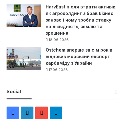
HarvEast після втрати активів:
як агрохолдинг зібрав бізнес
заново і чому зробив ставку
на ліквідність, землю та
зрошення
18.06.2026
Ostchem вперше за сім років
відновив морський експорт
карбаміду з України
17.06.2026
Social
F
L
Y
Т
a
i
o
е
c
n
u
л