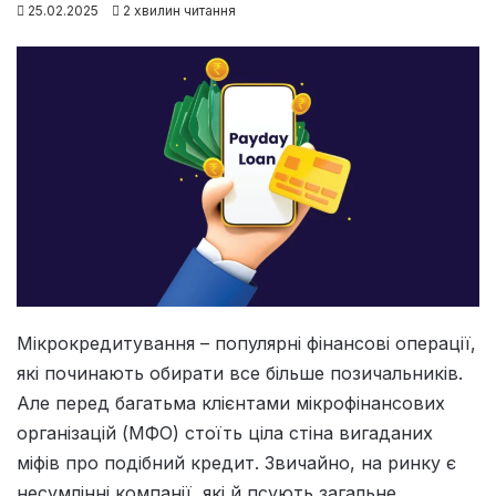
25.02.2025
2 хвилин читання
Мікрокредитування – популярні фінансові операції,
які починають обирати все більше позичальників.
Але перед багатьма клієнтами мікрофінансових
організацій (МФО) стоїть ціла стіна вигаданих
міфів про подібний кредит. Звичайно, на ринку є
несумлінні компанії, які й псують загальне