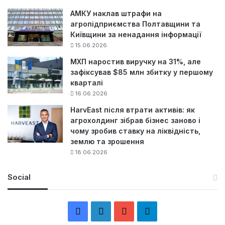
АМКУ наклав штрафи на
агропідприємства Полтавщини та
Київщини за ненадання інформації
15.06.2026
МХП наростив виручку на 31%, але
зафіксував $85 млн збитку у першому
кварталі
16.06.2026
HarvEast після втрати активів: як
агрохолдинг зібрав бізнес заново і
чому зробив ставку на ліквідність,
землю та зрошення
18.06.2026
Social
F
L
Y
Т