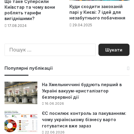
Що таке Суперсили
Куди сходити закоханій
Київстар та чому вони
парі у Києві: 7 ідей для
роблять тарифи
незабутнього побачення
вигіднішими?
29.04.2025
17.08.2024
П
о
ш
у
Популярні публікації
к
:
На Хмельниччині будують перший в
Україні вакуум-кристалізатор
безперервної дії
16.06.2026
ЄС посилює контроль за пакуванням:
чому українському бізнесу варто
готуватися вже зараз
22.06.2026