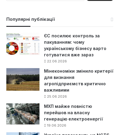
ш
у
к
Популярні публікації
:
ЄС посилює контроль за
пакуванням: чому
українському бізнесу варто
готуватися вже зараз
22.06.2026
Мінекономіки змінило критерії
для визнання
агропідприємств критично
важливими
25.06.2026
МХП майже повністю
перейшов на власну
генерацію електроенергії
19.06.2026