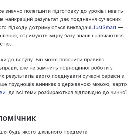
 значно полегшити підготовку до уроків і навіть
Але найкращий результат дає поєднання сучасних
кого підходу дотримуються викладачі
JustSmart
—
слення, отримують міцну базу знань і навчаються
истю.
вки до вступу. Він може пояснити правило,
прави, але не замінить повноцінної роботи з
 результатів варто поєднувати сучасні сервіси з
льше труднощів виникає з державною мовою, варто
ви
, де всі теми розбираються відповідно до чинної
помічник
ля будь-якого шкільного предмета.