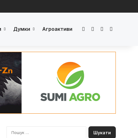
и
Думки
Агроактиви
Facebook
LinkedIn
YouTube
Телеграм
П
о