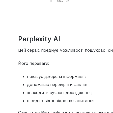
09.05.2026
Perplexity AI
Цей сервіс поєднує можливості пошукової си
Його переваги:
показує джерела інформації;
допомагає перевіряти факти;
знаходить сучасні дослідження;
швидко відповідає на запитання.
Саме тому Perplexity часто використовують д