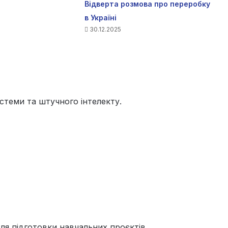
Відверта розмова про переробку
в Україні
30.12.2025
стеми та штучного інтелекту.
ля підготовки навчальних проєктів.