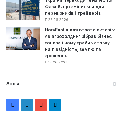
Україна переходить на NCTS
Фаза 6: що зміниться для
перевізників і трейдерів
22.06.2026
HarvEast після втрати активів:
як агрохолдинг зібрав бізнес
заново і чому зробив ставку
на ліквідність, землю та
зрошення
18.06.2026
Social
F
L
Y
Т
a
i
o
е
c
n
u
л