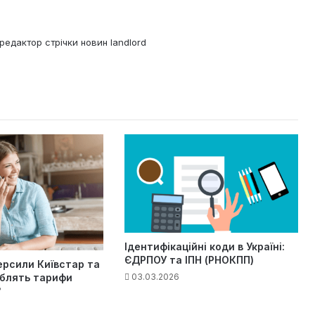
редактор стрічки новин landlord
Ідентифікаційні коди в Україні:
ЄДРПОУ та ІПН (РНОКПП)
ерсили Київстар та
03.03.2026
облять тарифи
?