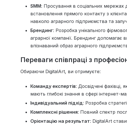
SMM
: Просування в соціальних мережах 
встановлення прямого контакту з клієнт
навколо аграрного підприємства та залуч
Брендинг
: Розробка унікального фірмовог
аграрної компанії. Брендинг допомагає в
впізнаваний образ аграрного підприємств
Переваги співпраці з професі
Обираючи DigitalArt, ви отримуєте:
Команду експертів
: Досвідчені фахівці, 
мають глибокі знання в сфері інтернет-ма
Індивідуальний підхід
: Розробка стратег
Комплексні рішення
: Повний спектр пос
Орієнтацію на результат
: DigitalArt ста