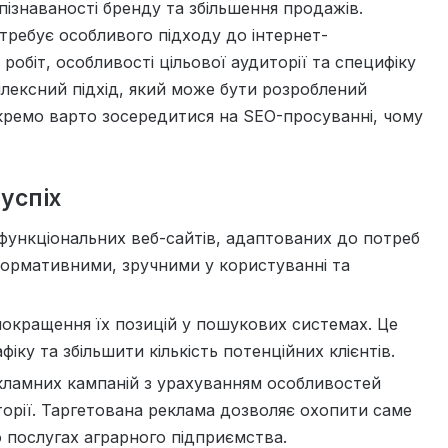
пізнаваності бренду та збільшення продажів.
требує особливого підходу до інтернет-
обіт, особливості цільової аудиторії та специфіку
плексний підхід, який може бути розроблений
Окремо варто зосередитися на SEO-просуванні, чому
успіх
 функціональних веб-сайтів, адаптованих до потреб
нформативними, зручними у користуванні та
 покращення їх позицій у пошукових системах. Це
іку та збільшити кількість потенційних клієнтів.
кламних кампаній з урахуванням особливостей
торії. Таргетована реклама дозволяє охопити саме
бо послугах аграрного підприємства.