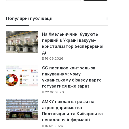
ш
у
к
Популярні публікації
:
На Хмельниччині будують
перший в Україні вакуум-
кристалізатор безперервної
дії
16.06.2026
ЄС посилює контроль за
пакуванням: чому
українському бізнесу варто
готуватися вже зараз
22.06.2026
АМКУ наклав штрафи на
агропідприємства
Полтавщини та Київщини за
ненадання інформації
15.06.2026