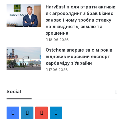
HarvEast після втрати активів:
як агрохолдинг зібрав бізнес
заново і чому зробив ставку
на ліквідність, землю та
зрошення
18.06.2026
Ostchem вперше за сім років
відновив морський експорт
карбаміду з України
17.06.2026
Social
F
L
Y
Т
a
i
o
е
c
n
u
л