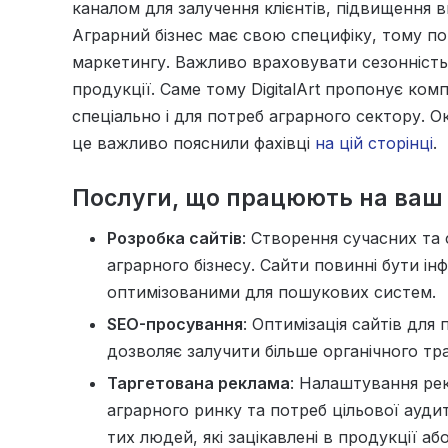
каналом для залучення клієнтів, підвищення в
Аграрний бізнес має свою специфіку, тому по
маркетингу. Важливо враховувати сезонність р
продукції. Саме тому DigitalArt пропонує ком
спеціально і для потреб аграрного сектору. 
це важливо пояснили фахівці
на цій сторінці
.
Послуги, що працюють на ваш 
Розробка сайтів
: Створення сучасних та
аграрного бізнесу. Сайти повинні бути і
оптимізованими для пошукових систем.
SEO-просування
: Оптимізація сайтів для
дозволяє залучити більше органічного траф
Таргетована реклама
: Налаштування ре
аграрного ринку та потреб цільової ауди
тих людей, які зацікавлені в продукції а