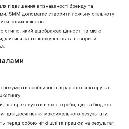
для підвищення впізнаваності бренду та
ами. SMM допомагає створити лояльну спільноту
ити нових клієнтів.
о стилю, який відображає цінності та місію
иділитися на тлі конкурентів та створити
а.
оналами
які розуміють особливості аграрного сектору та
ркетингу.
ій, що враховують ваші потреби, цілі та бюджет.
луг для досягнення максимального результату.
вить перед собою чіткі цілі та працює на результат,