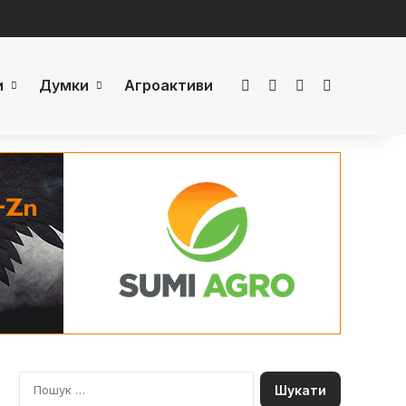
и
Думки
Агроактиви
Facebook
LinkedIn
YouTube
Телеграм
П
о