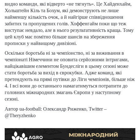
видно команди, які відверто «не тягнуть». Це Хайденхайм,
Хольштейн Кіль та Бохум, які демонструють не лише
найменшу кількість очок, а й найгірше співвідношення
забитих та пропущених голів. Хоффенгайм поки що теж
виступає невдало, але в нього результативність краща. Тому
цей клуб має помітно більше шансів на збереження
прописки у найвищому дивізіоні.
Оскільки боротьба ні за чемпіонство, ні за виживання в
чемпіонаті Німеччини не оповита серйозними інтригами,
найцікавішим елементом Бундесліги в цьому сезоні може
стати боротьба за вихід в єврокубки. Адже команд, які
претендують на прямі путівки до Ліги чемпіонів, більше ніж
4. І всі вони до останнього намагатимуться потрапити до
головних міжнародних змагань Європи у наступному
сезоні.
Автор ua-football: Олександр Риженко, Twitter –
@Theryzhenko