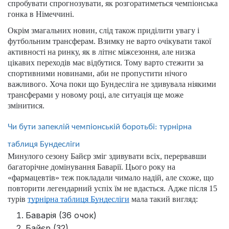
спробувати спрогнозувати, як розгоратиметься чемпіонська
гонка в Німеччині.
Окрім змагальних новин, слід також приділити увагу і
футбольним трансферам. Взимку не варто очікувати такої
активності на ринку, як в літнє міжсезоння, але низка
цікавих переходів має відбутися. Тому варто стежити за
спортивними новинами, аби не пропустити нічого
важливого. Хоча поки що Бундесліга не здивувала ніякими
трансферами у новому році, але ситуація ще може
змінитися.
Чи бути запеклій чемпіонській боротьбі: турнірна
таблиця Бундесліги
Минулого сезону Байєр зміг здивувати всіх, перервавши
багаторічне домінування Баварії. Цього року на
«фармацевтів» теж покладали чимало надій, але схоже, що
повторити легендарний успіх їм не вдасться. Адже після 15
турів
турнірна таблиця Бундесліги
мала такий вигляд:
Баварія (36 очок)
Байєр (32)