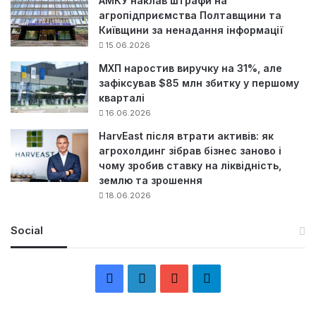
АМКУ наклав штрафи на
агропідприємства Полтавщини та
Київщини за ненадання інформації
15.06.2026
МХП наростив виручку на 31%, але
зафіксував $85 млн збитку у першому
кварталі
16.06.2026
HarvEast після втрати активів: як
агрохолдинг зібрав бізнес заново і
чому зробив ставку на ліквідність,
землю та зрошення
18.06.2026
Social
F
L
Y
Т
a
i
o
е