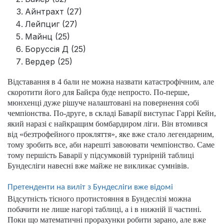
Айнтрахт (27)
Лейпциг (27)
Майнц (25)
Боруссія Д (25)
Вердер (25)
Відставання в 4 бали не можна назвати катастрофічним, але
скоротити його для Байєра буде непросто. По-перше,
мюнхенці дуже рішуче налаштовані на повернення собі
чемпіонства. По-друге, в складі Баварії виступає Гаррі Кейн,
який наразі є найкращим бомбардиром ліги. Він втомився
від «безтрофейного прокляття», яке вже стало легендарним,
тому зробить все, аби нарешті завоювати чемпіонство. Саме
тому першість Баварії у підсумковій турнірній таблиці
Бундесліги навесні вже майже не викликає сумнівів.
Претенденти на виліт з Бундесліги вже відомі
Відсутність тісного протистояння в Бундеслізі можна
побачити не лише нагорі таблиці, а і в нижній її частині.
Поки що математичні прорахунки робити зарано, але вже