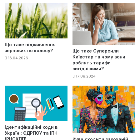
Що таке підживлення
зернових по колосу?
Що таке Суперсили
Київстар та чому вони
16.04.2026
роблять тарифи
вигіднішими?
17.08.2024
Ідентифікаційні коди в
Україні: ЄДРПОУ та ІПН
(РНОКПП)
Куди сходити закоханій