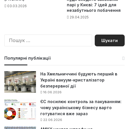
парі у Києві: 7 ідей для
03.03.2026
незабутнього побачення
29.04.2025
П
о
ш
у
Популярні публікації
к
:
На Хмельниччині будують перший в
Україні вакуум-кристалізатор
безперервної дії
16.06.2026
ЄС посилює контроль за пакуванням:
чому українському бізнесу варто
готуватися вже зараз
22.06.2026