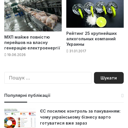
Рейтинг 25 крупнейших
МХП майже повністю
алкогольных компаний
перейшов на власну
Украины
генерацію електроенергії
31.01.2017
19.06.2026
П
о
ш
у
Популярні публікації
к
:
ЄС посилює контроль за пакуванням:
чому українському бізнесу варто
готуватися вже зараз