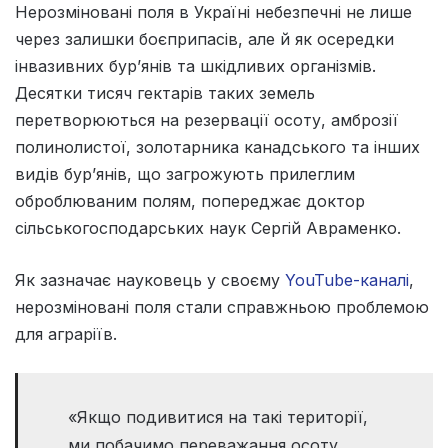
Нерозміновані поля в Україні небезпечні не лише
через залишки боєприпасів, але й як осередки
інвазивних бур’янів та шкідливих організмів.
Десятки тисяч гектарів таких земель
перетворюються на резервації осоту, амброзії
полинолистої, золотарника канадського та інших
видів бур’янів, що загрожують прилеглим
оброблюваним полям, попереджає доктор
сільськогосподарських наук Сергій Авраменко.
Як зазначає науковець у своєму
YouTube-каналі
,
нерозміновані поля стали справжньою проблемою
для аграріїв.
«Якщо подивитися на такі території,
ми побачимо переважання осоту.