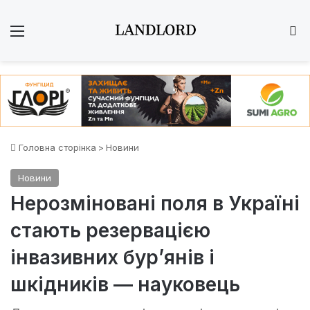
Меню
Ш
Головна сторінка
>
Новини
Новини
Нерозміновані поля в Україні
стають резервацією
інвазивних бур’янів і
шкідників — науковець