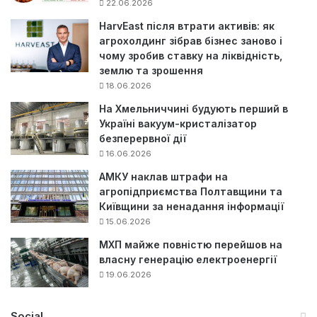
22.06.2026
HarvEast після втрати активів: як
агрохолдинг зібрав бізнес заново і
чому зробив ставку на ліквідність,
землю та зрошення
18.06.2026
На Хмельниччині будують перший в
Україні вакуум-кристалізатор
безперервної дії
16.06.2026
АМКУ наклав штрафи на
агропідприємства Полтавщини та
Київщини за ненадання інформації
15.06.2026
МХП майже повністю перейшов на
власну генерацію електроенергії
19.06.2026
Social