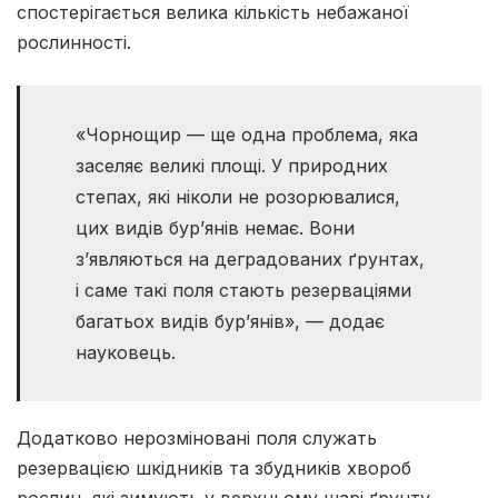
спостерігається велика кількість небажаної
рослинності.
«Чорнощир — ще одна проблема, яка
заселяє великі площі. У природних
степах, які ніколи не розорювалися,
цих видів бур’янів немає. Вони
з’являються на деградованих ґрунтах,
і саме такі поля стають резерваціями
багатьох видів бур’янів», — додає
науковець.
Додатково нерозміновані поля служать
резервацією шкідників та збудників хвороб
рослин, які зимують у верхньому шарі ґрунту,