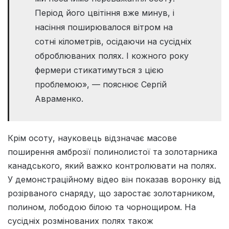
Період його цвітіння вже минув, і
насіння поширювалося вітром на
сотні кілометрів, осідаючи на сусідніх
оброблюваних полях. І кожного року
фермери стикатимуться з цією
проблемою», — пояснює Сергій
Авраменко.
Крім осоту, науковець відзначає масове
поширення амброзії полинолистої та золотарника
канадського, який важко контролювати на полях.
У демонстраційному відео він показав воронку від
розірваного снаряду, що заростає золотарником,
полином, лободою білою та чорнощиром. На
сусідніх розмінованих полях також