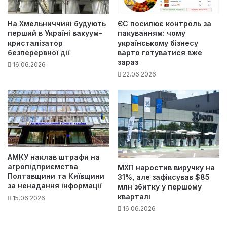
На Хмельниччині будують
ЄС посилює контроль за
перший в Україні вакуум-
пакуванням: чому
кристалізатор
українському бізнесу
безперервної дії
варто готуватися вже
зараз
16.06.2026
22.06.2026
АМКУ наклав штрафи на
агропідприємства
МХП наростив виручку на
Полтавщини та Київщини
31%, але зафіксував $85
за ненадання інформації
млн збитку у першому
кварталі
15.06.2026
16.06.2026