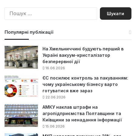
П
о
ш
у
Популярні публікації
к
:
На Хмельниччині будують перший в
Україні вакуум-кристалізатор
безперервної дії
16.06.2026
ЄС посилює контроль за пакуванням:
чому українському бізнесу варто
готуватися вже зараз
22.06.2026
АМКУ наклав штрафи на
агропідприємства Полтавщини та
Київщини за ненадання інформації
15.06.2026