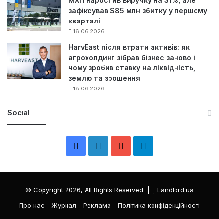
МХП наростив виручку на 31%, але
зафіксував $85 млн збитку у першому
кварталі
16.06.2026
HarvEast після втрати активів: як
агрохолдинг зібрав бізнес заново і
чому зробив ставку на ліквідність,
землю та зрошення
18.06.2026
Social
F
L
Y
Т
a
i
o
е
c
n
u
л
© Copyright 2026, All Rights Reserved |
Landlord.ua
e
k
T
е
Про нас
Журнал
Реклама
Політика конфіденційності