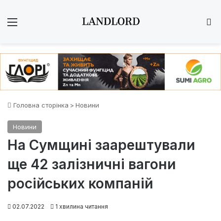
Меню
Ш
Головна сторінка
>
Новини
Новини
На Сумщині заарештували
ще 42 залізничні вагони
російських компаній
02.07.2022
1 хвилина читання