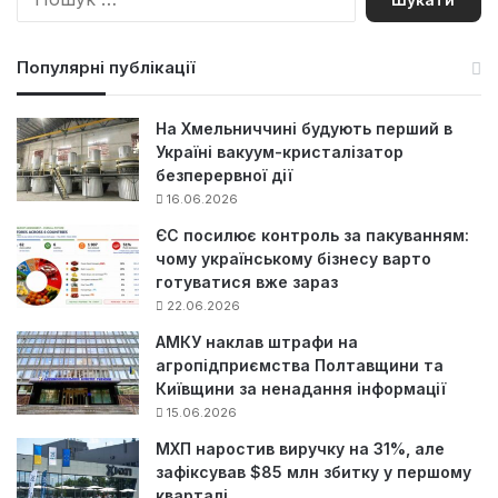
о
ш
у
Популярні публікації
к
:
На Хмельниччині будують перший в
Україні вакуум-кристалізатор
безперервної дії
16.06.2026
ЄС посилює контроль за пакуванням:
чому українському бізнесу варто
готуватися вже зараз
22.06.2026
АМКУ наклав штрафи на
агропідприємства Полтавщини та
Київщини за ненадання інформації
15.06.2026
МХП наростив виручку на 31%, але
зафіксував $85 млн збитку у першому
кварталі