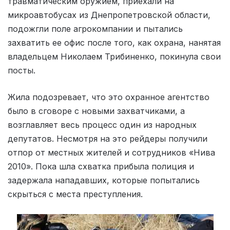
травматическим оружием, приехали на
микроавтобусах из Днепропетровской области,
подожгли поле агрокомпании и пытались
захватить ее офис после того, как охрана, нанятая
владельцем Николаем Трибиненко, покинула свои
посты.
Жила подозревает, что это охранное агентство
было в сговоре с новыми захватчиками, а
возглавляет весь процесс один из народных
депутатов. Несмотря на это рейдеры получили
отпор от местных жителей и сотрудников «Нива
2010». Пока шла схватка прибыла полиция и
задержала нападавших, которые попытались
скрыться с места преступления.