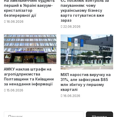
На Хмельниччині будують
ЄС посилює контроль за
перший в Україні вакуум-
пакуванням: чому
кристалізатор
українському бізнесу
безперервної дії
варто готуватися вже
зараз
16.06.2026
22.06.2026
АМКУ наклав штрафи на
агропідприємства
МХП наростив виручку на
Полтавщини та Київщини
31%, але зафіксував $85
за ненадання інформації
млн збитку у першому
кварталі
15.06.2026
16.06.2026
П