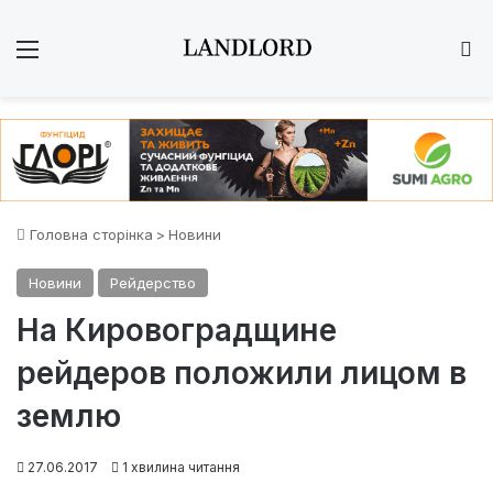
Меню
Ш
Головна сторінка
>
Новини
Новини
Рейдерство
На Кировоградщине
рейдеров положили лицом в
землю
27.06.2017
1 хвилина читання