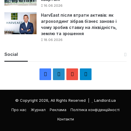
16.06.2026
HarvEast після втрати активів: як
агрохолдинг зібрав бізнес заново і
чому зробив ставку на ліквідність,
землю та зрошення
18.06.2026
Social
F
L
Y
Т
a
i
o
е
c
n
u
л
© Copyright 2026, All Rights Reserved |
Landlord.ua
e
k
T
е
Про нас
Журнал
Реклама
Політика конфіденційності
Контакти
b
e
u
г