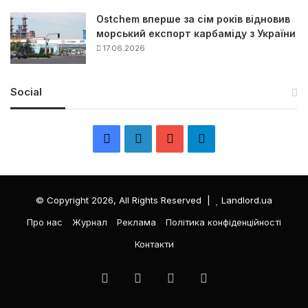
Ostchem вперше за сім років відновив
морський експорт карбаміду з України
17.06.2026
Social
F
L
Y
Т
a
i
o
е
c
n
u
л
© Copyright 2026, All Rights Reserved |
Landlord.ua
e
k
T
е
Про нас
Журнал
Реклама
Політика конфіденційності
Контакти
b
e
u
г
o
d
b
р
Facebook
LinkedIn
YouTube
Телеграма
o
I
e
а