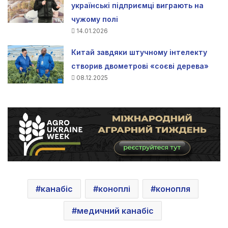
українські підприємці виграють на
чужому полі
14.01.2026
Китай завдяки штучному інтелекту
створив двометрові «соєві дерева»
08.12.2025
канабіс
коноплі
конопля
медичний канабіс