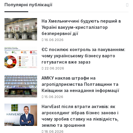
у
Популярні публікації
к
:
На Хмельниччині будують перший в
Україні вакуум-кристалізатор
безперервної дії
16.06.2026
ЄС посилює контроль за пакуванням:
чому українському бізнесу варто
готуватися вже зараз
22.06.2026
АМКУ наклав штрафи на
агропідприємства Полтавщини та
Київщини за ненадання інформації
15.06.2026
HarvEast після втрати активів: як
агрохолдинг зібрав бізнес заново і
чому зробив ставку на ліквідність,
землю та зрошення
18.06.2026