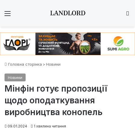
Меню
Ш
Головна сторінка
>
Новини
Новини
Мінфін готує пропозиції
щодо оподаткування
виробництва конопель
09.01.2024
1 хвилина читання