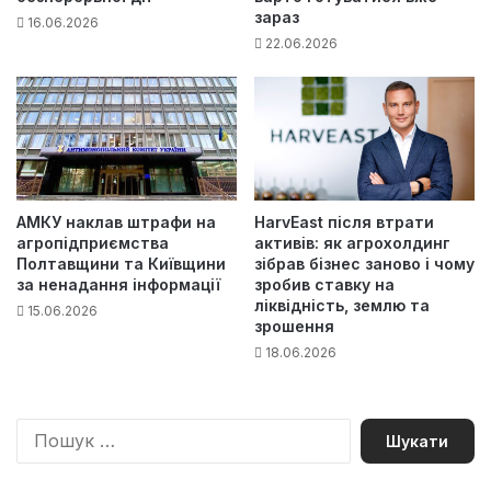
зараз
16.06.2026
22.06.2026
АМКУ наклав штрафи на
HarvEast після втрати
агропідприємства
активів: як агрохолдинг
Полтавщини та Київщини
зібрав бізнес заново і чому
за ненадання інформації
зробив ставку на
ліквідність, землю та
15.06.2026
зрошення
18.06.2026
П
о
ш