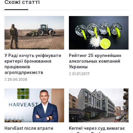
Схожі статті
У Раді хочуть уніфікувати
Рейтинг 25 крупнейших
критерії бронювання
алкогольных компаний
працівників
Украины
агропідприємств
31.01.2017
29.06.2026
HarvEast після втрати
Kernel через суд вимагає