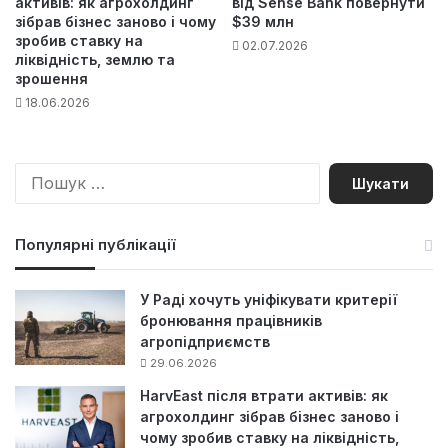
активів: як агрохолдинг
від Sense Bank повернути
зібрав бізнес заново і чому
$39 млн
зробив ставку на
02.07.2026
ліквідність, землю та
зрошення
18.06.2026
П
о
ш
у
Популярні публікації
к
:
У Раді хочуть уніфікувати критерії
бронювання працівників
агропідприємств
29.06.2026
HarvEast після втрати активів: як
агрохолдинг зібрав бізнес заново і
чому зробив ставку на ліквідність,