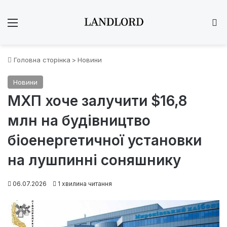
Меню
Ш
Головна сторінка
>
Новини
Новини
МХП хоче залучити $16,8
млн на будівництво
біоенергетичної установки
на лушпинні соняшнику
06.07.2026
1 хвилина читання